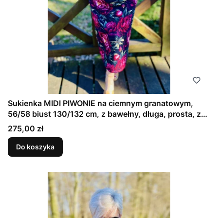
Sukienka MIDI PIWONIE na ciemnym granatowym,
56/58 biust 130/132 cm, z bawełny, długa, prosta, z
kieszeniami
Cena
275,00 zł
Do koszyka