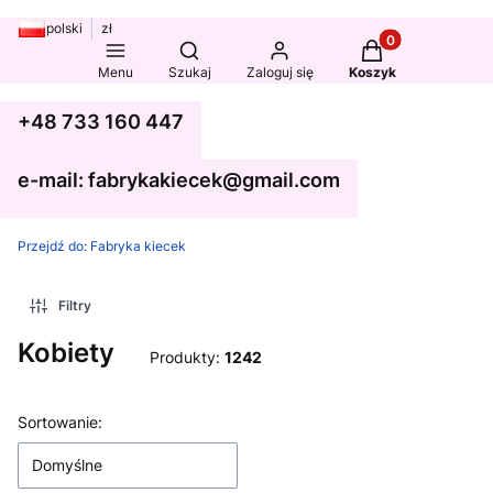
polski
zł
Produkty w koszy
Otwórz wyszukiwarkę
Menu
Szukaj
Zaloguj się
Koszyk
+48 733 160 447
e-mail: fabrykakiecek@gmail.com
Przejdź do:
Fabryka kiecek
Filtry
Kobiety
Produkty:
1242
Lista produktów
Sortowanie:
Domyślne