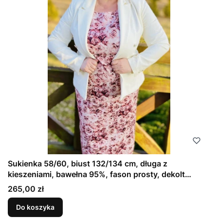
Sukienka 58/60, biust 132/134 cm, długa z
kieszeniami, bawełna 95%, fason prosty, dekolt
idealny na większy biust, HERBACIANE RÓŻE
Cena
265,00 zł
Do koszyka