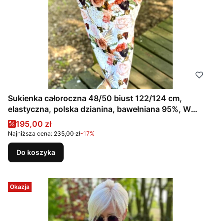
Sukienka całoroczna 48/50 biust 122/124 cm,
elastyczna, polska dzianina, bawełniana 95%, W
KWIATY, RÓŻE, BRĄZOWA, BEŻOWA
Cena promocyjna
195,00 zł
Najniższa cena:
235,00 zł
-17%
Do koszyka
Okazja