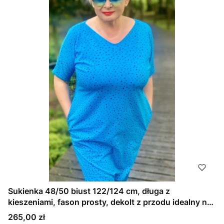
Sukienka 48/50 biust 122/124 cm, długa z
kieszeniami, fason prosty, dekolt z przodu idealny na
większy biust, NIEBIESKO-TURKUSOWA W CZARNE
Cena
265,00 zł