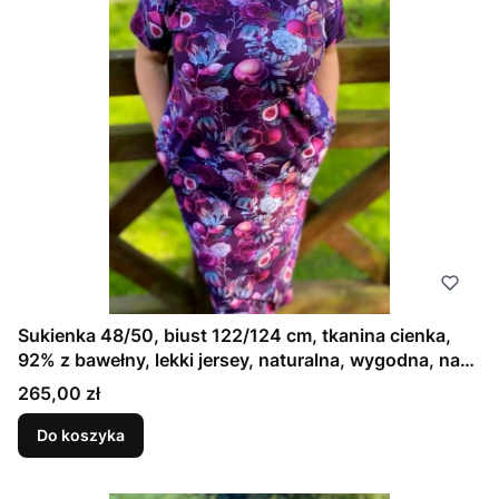
Sukienka 48/50, biust 122/124 cm, tkanina cienka,
92% z bawełny, lekki jersey, naturalna, wygodna, na
duży biust, bez kieszeni, OWOCE, FIOLETOWA
Cena
265,00 zł
Do koszyka