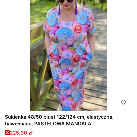
Sukienka 48/50 biust 122/124 cm, elastyczna,
bawełniana, PASTELOWA MANDALA
Cena promocyjna
225,00 zł