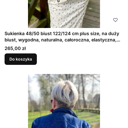
Sukienka 48/50 biust 122/124 cm plus size, na duży
biust, wygodna, naturalna, całoroczna, elastyczna,
bawełniana, z kieszeniami, KROPLE NA KREMOWYM
Cena
265,00 zł
TLE
Do koszyka