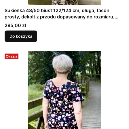
Sukienka 48/50 biust 122/124 cm, długa, fason
prosty, dekolt z przodu dopasowany do rozmiaru,
CZARNA KORONKA NA KREMOWEJ SATYNIE
Cena
295,00 zł
Do koszyka
Okazja