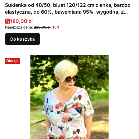
Sukienka od 48/50, biust 120/122 cm cienka, bardzo
elastyczna, do 60%, bawełniana 95%, wygodna, z
kieszeniami, na duży biust, CIENIOWANA, RÓŻOWA,
Cena promocyjna
180,00 zł
SZARA
Najniższa cena:
220,00 zł
-18%
Do koszyka
Okazja