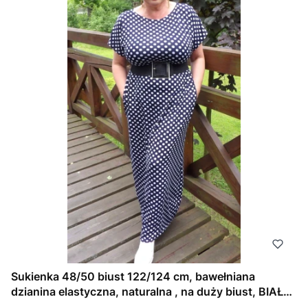
Sukienka 48/50 biust 122/124 cm, bawełniana
dzianina elastyczna, naturalna , na duży biust, BIAŁE
GROCHY, GRANATOWA