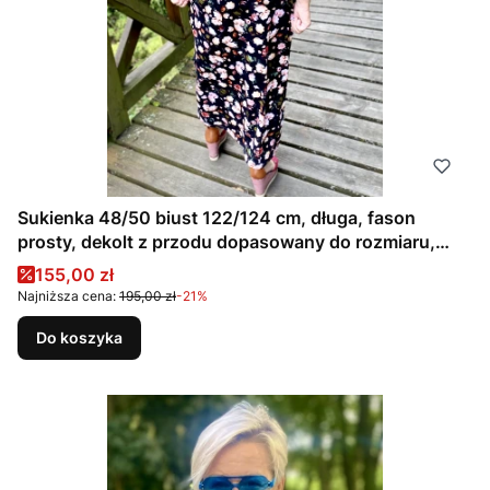
Sukienka 48/50 biust 122/124 cm, długa, fason
prosty, dekolt z przodu dopasowany do rozmiaru,
DROBNA DZIKA RÓŻA
Cena promocyjna
155,00 zł
Najniższa cena:
195,00 zł
-21%
Do koszyka