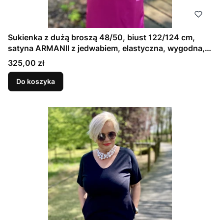
Sukienka z dużą broszą 48/50, biust 122/124 cm,
satyna ARMANII z jedwabiem, elastyczna, wygodna,
na duży biust, MROŻONA MALINA
Cena
325,00 zł
Do koszyka