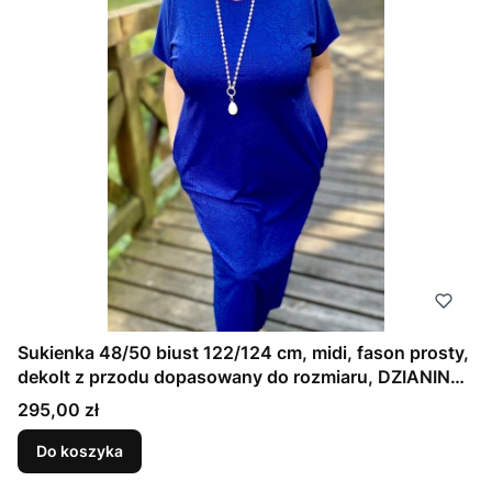
Sukienka 48/50 biust 122/124 cm, midi, fason prosty,
dekolt z przodu dopasowany do rozmiaru, DZIANINA
ŻAKARDOWA PREMIUM, GRANATOWA, TŁOCZONE
Cena
295,00 zł
KWIAT
Do koszyka