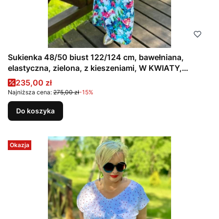
Sukienka 48/50 biust 122/124 cm, bawełniana,
elastyczna, zielona, z kieszeniami, W KWIATY,
MORSKA, ZIELONA
Cena promocyjna
235,00 zł
Najniższa cena:
275,00 zł
-15%
Do koszyka
Okazja