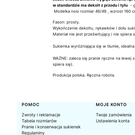
w standardzie ma dekolt z przodu i tyłu
- g
Modelka nosi rozmiar 46/48 , wzrost 160 
Fason: prosty.
Wykończenie dekoltu, rękawków i dołu suk
Materiał nie jest prześwitujący i nie spiera s
Sukienka wyróżniająca się w tłumie, idealna
WAŻNE:
zaleca się pranie ręczne na lewej 
spiera się).
Produkcja polska.
Ręczna robota.
Linki w stopce
POMOC
MOJE KONTO
Zwroty i reklamacje
Twoje zamówienia
Tabela rozmiarów
Ustawienia konta
Pranie i konserwacja sukienek
Regulaminy