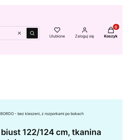
Produkty w kos
Wyczyść
Szukaj
Ulubione
Zaloguj się
Koszyk
I BORDO - bez kieszeni, z rozporkami po bokach
biust 122/124 cm, tkanina