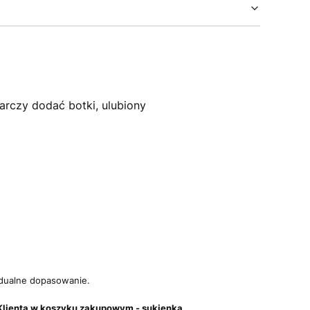
arczy dodać botki, ulubiony
dualne dopasowanie.
ch Klienta w koszyku zakupowym - sukienka