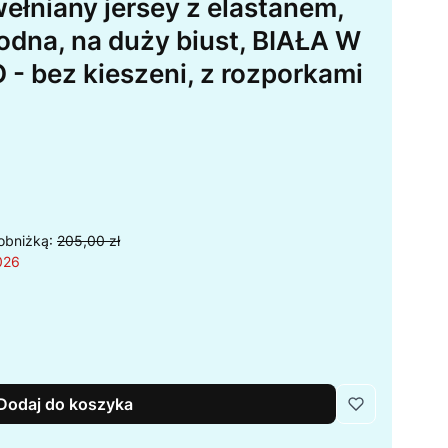
ełniany jersey z elastanem,
odna, na duży biust, BIAŁA W
 bez kieszeni, z rozporkami
obniżką:
205,00 zł
026
Dodaj do koszyka