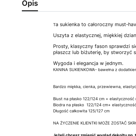
Opis
a sukienka to całoroczny must-hav
T
Uszyta z elastycznej, miękkiej dzia
Prosty, klasyczny fason sprawdzi s
płaszcz lub biżuterię, by stworzyć s
Wygoda i elegancja w jednym.
KANINA SUKIENKOWA- bawełna z dodatkiem
Bardzo miękka, cienka, przewiewna, elasty
Biust na płasko 122/124 cm + elastyczność 
Biodra na płasko 122/124 cm+ elastyczność
Długość całkowita 125/127 cm
NA ŻYCZENIE KLIENTKI MOŻE ZOSTAĆ SKRÓC
Jeżeli chcesz zmienić wygląd dekoltu np. 