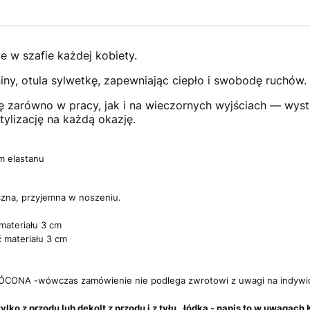
e w szafie każdej kobiety.
niny, otula sylwetkę, zapewniając ciepło i swobodę ruchów.
ię zarówno w pracy, jak i na wieczornych wyjściach — wyst
tylizację na każdą okazję.
 elastanu
czna, przyjemna w noszeniu.
materiału 3 cm
 materiału 3 cm
ONA -wówczas zamówienie nie podlega zwrotowi z uwagi na indywi
tylko z przodu lub dekolt z przodu i z tyłu, łódka - napis to w uwaga