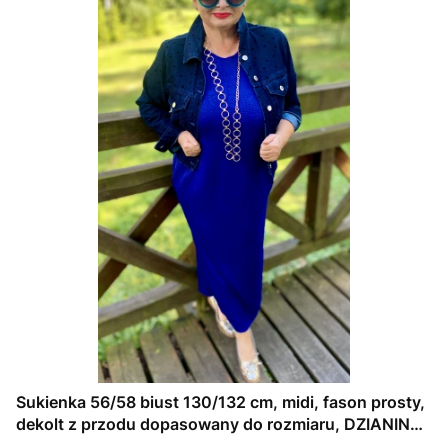
Sukienka 56/58 biust 130/132 cm, midi, fason prosty,
dekolt z przodu dopasowany do rozmiaru, DZIANINA
ŻAKARDOWA PREMIUM, GRANATOWA, TŁOCZONE