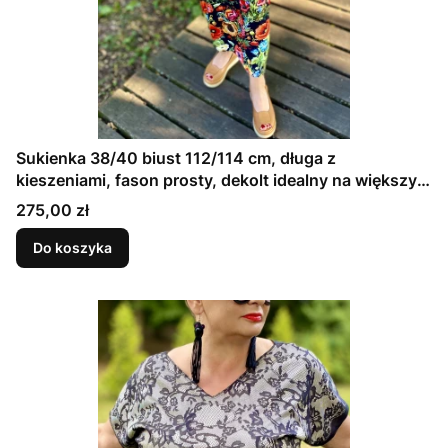
Sukienka 38/40 biust 112/114 cm, długa z
kieszeniami, fason prosty, dekolt idealny na większy
biust, W KWIATY MAKI
Cena
275,00 zł
Do koszyka