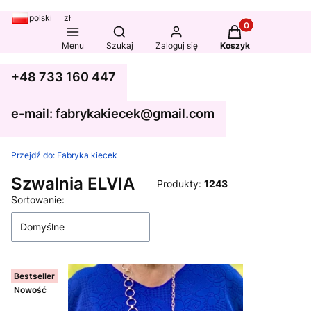
polski
zł
Produkty w koszy
Otwórz wyszukiwarkę
Menu
Szukaj
Zaloguj się
Koszyk
+48 733 160 447
e-mail: fabrykakiecek@gmail.com
Przejdź do:
Fabryka kiecek
Szwalnia ELVIA
Produkty:
1243
Lista produktów
Sortowanie:
Domyślne
Bestseller
Nowość