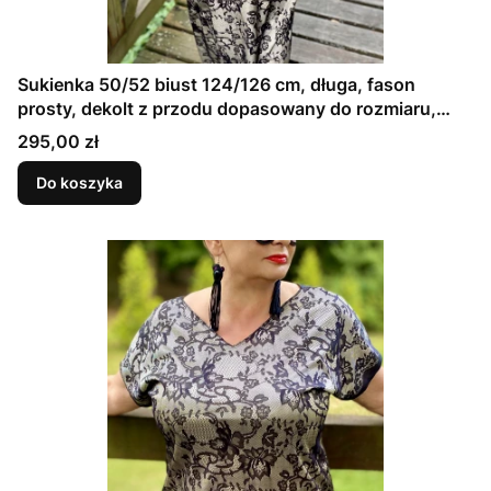
Sukienka 50/52 biust 124/126 cm, długa, fason
prosty, dekolt z przodu dopasowany do rozmiaru,
CZARNA KORONKA NA KREMOWEJ SATYNIE
Cena
295,00 zł
Do koszyka