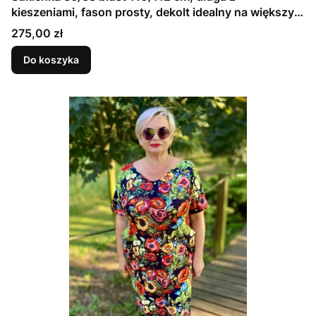
kieszeniami, fason prosty, dekolt idealny na większy
biust, W KWIATY MAKI
Cena
275,00 zł
Do koszyka