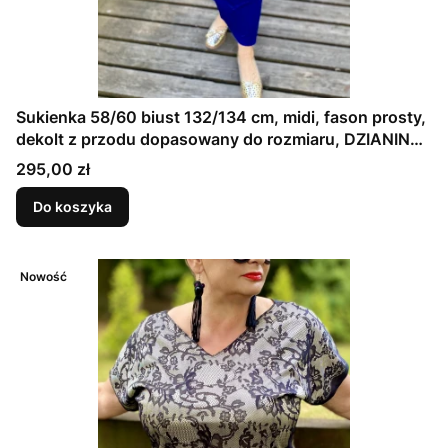
Sukienka 58/60 biust 132/134 cm, midi, fason prosty,
dekolt z przodu dopasowany do rozmiaru, DZIANINA
ŻAKARDOWA PREMIUM, GRANATOWA, TŁOCZONE
Cena
295,00 zł
KWIATY
Do koszyka
Nowość