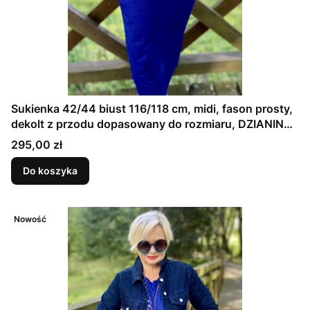
Sukienka 42/44 biust 116/118 cm, midi, fason prosty,
dekolt z przodu dopasowany do rozmiaru, DZIANINA
ŻAKARDOWA PREMIUM, GRANATOWA, TŁOCZONE
Cena
295,00 zł
KWIATY
Do koszyka
Nowość