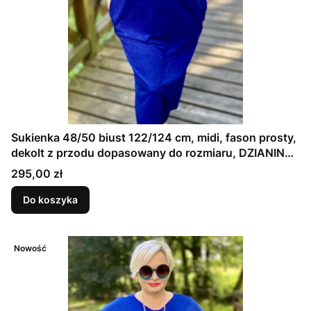
Sukienka 48/50 biust 122/124 cm, midi, fason prosty,
dekolt z przodu dopasowany do rozmiaru, DZIANINA
ŻAKARDOWA PREMIUM, GRANATOWA, TŁOCZONE
Cena
295,00 zł
KWIAT
Do koszyka
Nowość