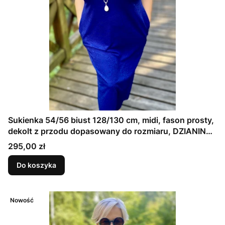
Sukienka 54/56 biust 128/130 cm, midi, fason prosty,
dekolt z przodu dopasowany do rozmiaru, DZIANINA
ŻAKARDOWA PREMIUM, GRANATOWA, TŁOCZONE
Cena
295,00 zł
KWIAT
Do koszyka
Nowość