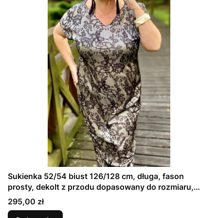
Sukienka 52/54 biust 126/128 cm, długa, fason
prosty, dekolt z przodu dopasowany do rozmiaru,
CZARNA KORONKA NA KREMOWEJ SATYNIE
Cena
295,00 zł