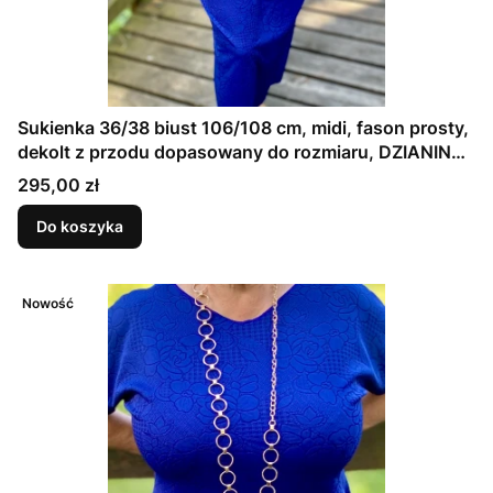
Sukienka 36/38 biust 106/108 cm, midi, fason prosty,
dekolt z przodu dopasowany do rozmiaru, DZIANINA
ŻAKARDOWA PREMIUM, GRANATOWA, TŁOCZONE
Cena
295,00 zł
KWIATY
Do koszyka
Nowość