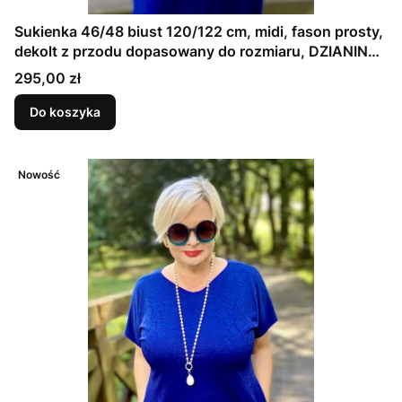
Sukienka 46/48 biust 120/122 cm, midi, fason prosty,
dekolt z przodu dopasowany do rozmiaru, DZIANINA
ŻAKARDOWA PREMIUM, GRANATOWA, TŁOCZONE
Cena
295,00 zł
KWIAT
Do koszyka
Nowość