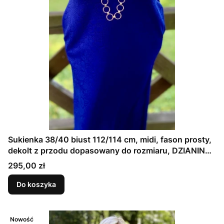
Sukienka 38/40 biust 112/114 cm, midi, fason prosty,
dekolt z przodu dopasowany do rozmiaru, DZIANINA
ŻAKARDOWA PREMIUM, GRANATOWA, TŁOCZONE
Cena
295,00 zł
KWIATY
Do koszyka
Nowość