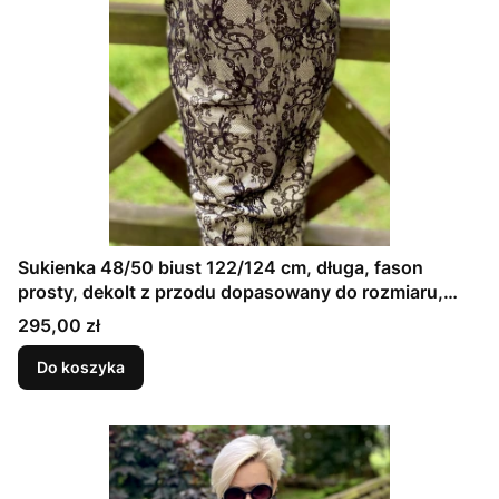
Sukienka 48/50 biust 122/124 cm, długa, fason
prosty, dekolt z przodu dopasowany do rozmiaru,
CZARNA KORONKA NA KREMOWEJ SATYNIE
Cena
295,00 zł
Do koszyka