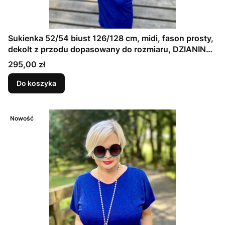
Sukienka 52/54 biust 126/128 cm, midi, fason prosty,
dekolt z przodu dopasowany do rozmiaru, DZIANINA
ŻAKARDOWA PREMIUM, GRANATOWA, TŁOCZONE
Cena
295,00 zł
KWIAT
Do koszyka
Nowość