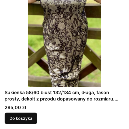
Sukienka 58/60 biust 132/134 cm, długa, fason
prosty, dekolt z przodu dopasowany do rozmiaru,
CZARNA KORONKA NA KREMOWEJ SATYNIE
Cena
295,00 zł
Do koszyka