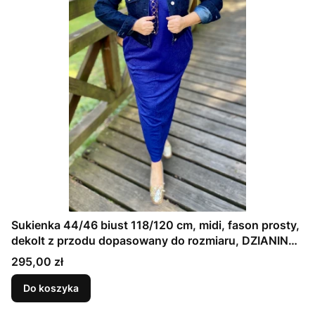
Sukienka 44/46 biust 118/120 cm, midi, fason prosty,
dekolt z przodu dopasowany do rozmiaru, DZIANINA
ŻAKARDOWA PREMIUM, GRANATOWA, TŁOCZONE
Cena
295,00 zł
KWIAT
Do koszyka