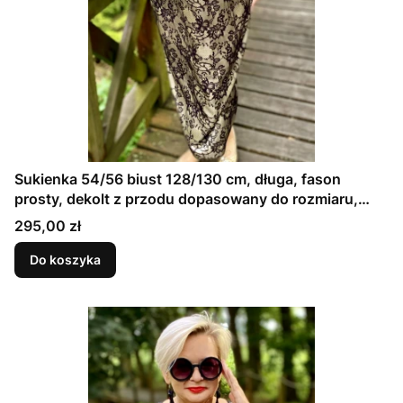
Sukienka 54/56 biust 128/130 cm, długa, fason
prosty, dekolt z przodu dopasowany do rozmiaru,
CZARNA KORONKA NA KREMOWEJ SATYNIE
Cena
295,00 zł
Do koszyka