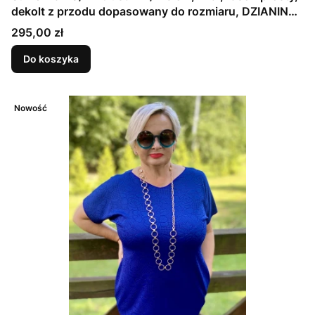
dekolt z przodu dopasowany do rozmiaru, DZIANINA
ŻAKARDOWA PREMIUM, GRANATOWA, TŁOCZONE
Cena
295,00 zł
KWIATY
Do koszyka
Nowość