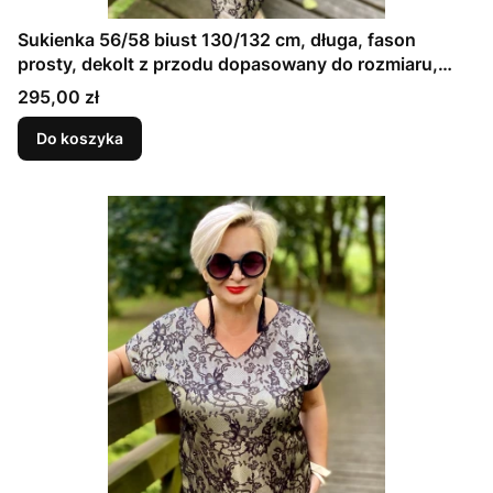
Sukienka 56/58 biust 130/132 cm, długa, fason
prosty, dekolt z przodu dopasowany do rozmiaru,
CZARNA KORONKA NA KREMOWEJ SATYNIE
Cena
295,00 zł
Do koszyka