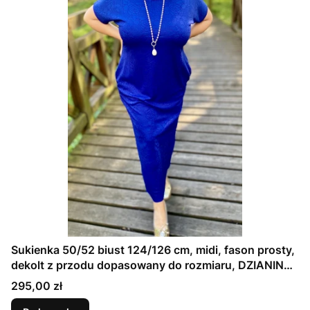
Sukienka 50/52 biust 124/126 cm, midi, fason prosty,
dekolt z przodu dopasowany do rozmiaru, DZIANINA
ŻAKARDOWA PREMIUM, GRANATOWA, TŁOCZONE
Cena
295,00 zł
KWIAT