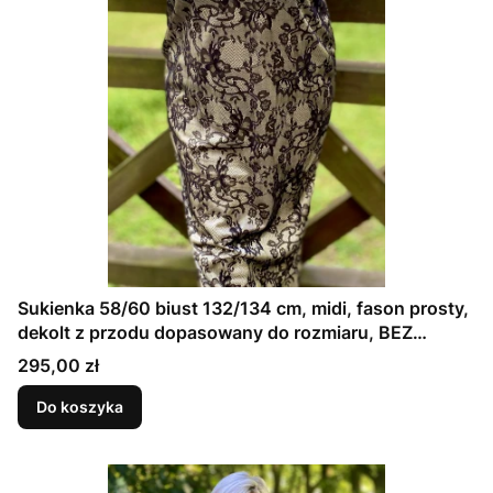
Sukienka 58/60 biust 132/134 cm, midi, fason prosty,
dekolt z przodu dopasowany do rozmiaru, BEZ
KIESZENI , CZARNA KORONKA NA SATYNIE
Cena
295,00 zł
Do koszyka