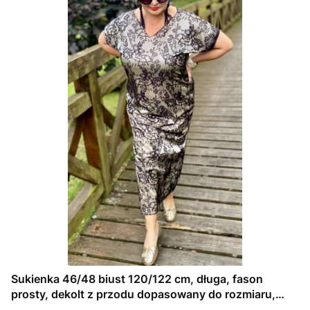
Sukienka 46/48 biust 120/122 cm, długa, fason
prosty, dekolt z przodu dopasowany do rozmiaru,
CZARNA KORONKA NA KREMOWEJ SATYNIE