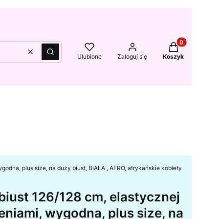
Produkty w kos
Wyczyść
Szukaj
Ulubione
Zaloguj się
Koszyk
godna, plus size, na duży biust, BIAŁA , AFRO, afrykańskie kobiety
biust 126/128 cm, elastycznej
eniami, wygodna, plus size, na