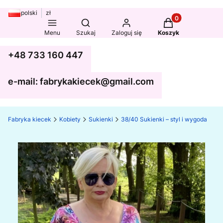
polski
zł
Produkty w koszy
Otwórz wyszukiwarkę
Menu
Szukaj
Zaloguj się
Koszyk
+48 733 160 447
e-mail: fabrykakiecek@gmail.com
Fabryka kiecek
Kobiety
Sukienki
38/40 Sukienki – styl i wygoda