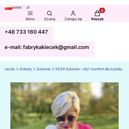
polski
zł
Produkty w koszy
Otwórz wyszukiwarkę
Menu
Szukaj
Zaloguj się
Koszyk
+48 733 160 447
e-mail: fabrykakiecek@gmail.com
ka kiecek
Kobiety
Sukienki
52/54 Sukienki – styl i komfort dla każdej sylwetki