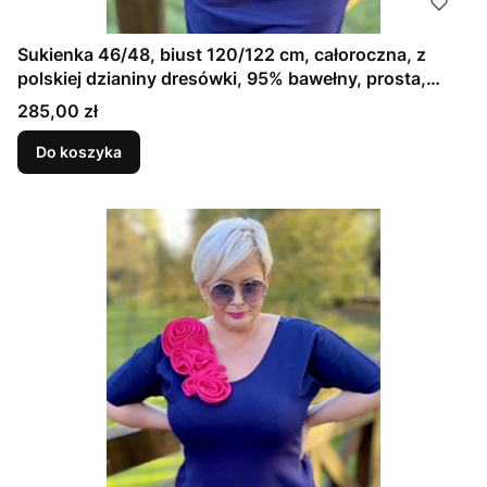
Sukienka 46/48, biust 120/122 cm, całoroczna, z
polskiej dzianiny dresówki, 95% bawełny, prosta,
elegancka, z kieszeniami, uniwersalna, GŁADKA,
Cena
285,00 zł
GRANATOWA, ATRAMENTOWA
Do koszyka