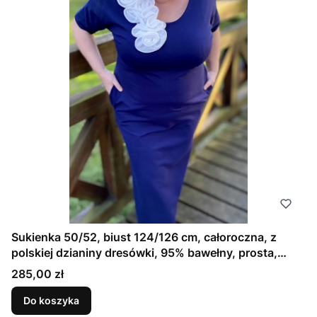
Sukienka 50/52, biust 124/126 cm, całoroczna, z
polskiej dzianiny dresówki, 95% bawełny, prosta,
elegancka, z kieszeniami, uniwersalna, GŁADKA,
Cena
285,00 zł
GRANATOWA, ATRAMENTOWA
Do koszyka