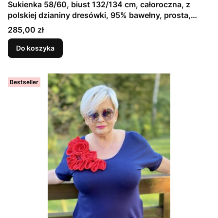
Sukienka 58/60, biust 132/134 cm, całoroczna, z
polskiej dzianiny dresówki, 95% bawełny, prosta,
elegancka, z kieszeniami, uniwersalna, GŁADKA,
Cena
285,00 zł
GRANATOWA, ATRAMENTOWA
Do koszyka
Bestseller