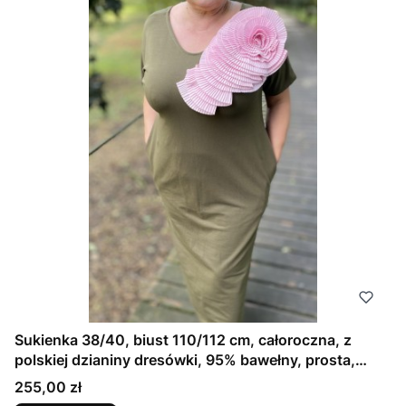
Sukienka 38/40, biust 110/112 cm, całoroczna, z
polskiej dzianiny dresówki, 95% bawełny, prosta,
elegancka, z kieszeniami, uniwersalna, GŁADKA
Cena
255,00 zł
OLIWKOWA ZIELONA