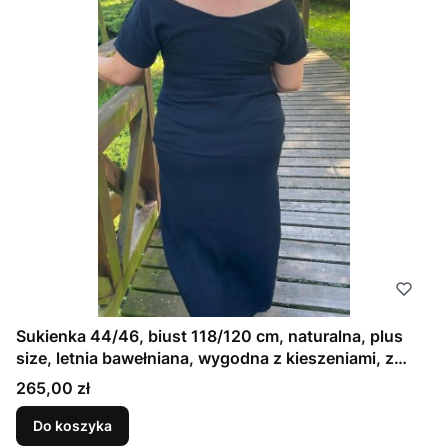
Sukienka 44/46, biust 118/120 cm, naturalna, plus
size, letnia bawełniana, wygodna z kieszeniami, z
pogłębionym dekoltem z tyłu i przodu, ELASTYCZNA
Cena
265,00 zł
DRESÓWKA CZARNA
Do koszyka