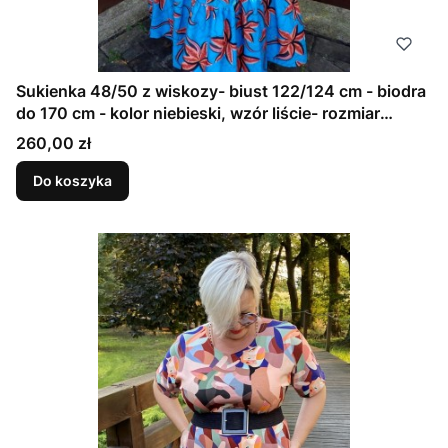
Sukienka 48/50 z wiskozy- biust 122/124 cm - biodra
do 170 cm - kolor niebieski, wzór liście- rozmiar
uniwersalny. lekka i zwiewna (1)
Cena
260,00 zł
Do koszyka