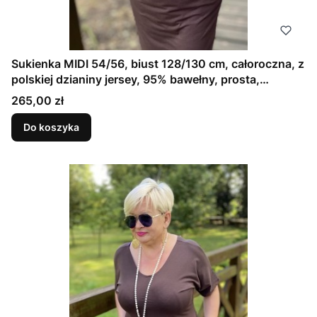
Sukienka MIDI 54/56, biust 128/130 cm, całoroczna, z
polskiej dzianiny jersey, 95% bawełny, prosta,
elegancka, z kieszeniami, uniwersalna, GŁADKA,
Cena
265,00 zł
BRĄZOWA, CZEKOLADOWA
Do koszyka