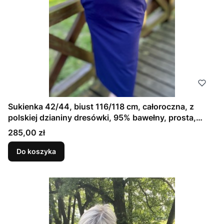
Sukienka 42/44, biust 116/118 cm, całoroczna, z
polskiej dzianiny dresówki, 95% bawełny, prosta,
elegancka, z kieszeniami, uniwersalna, GŁADKA,
Cena
285,00 zł
GRANATOWA, ATRAMENTOWA
Do koszyka