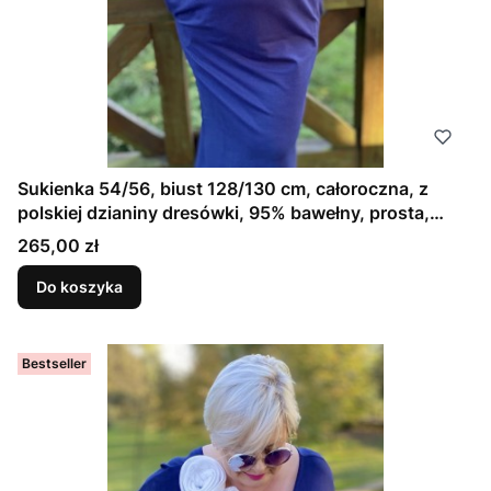
Sukienka 54/56, biust 128/130 cm, całoroczna, z
polskiej dzianiny dresówki, 95% bawełny, prosta,
elegancka, z kieszeniami, uniwersalna, GŁADKA,
Cena
265,00 zł
GRANATOWA, ATRAMENTOWA
Do koszyka
Bestseller