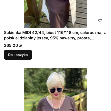
Sukienka MIDI 42/44, biust 116/118 cm, całoroczna, z
polskiej dzianiny jersey, 95% bawełny, prosta,
elegancka, z kieszeniami, uniwersalna, GŁADKA,
Cena
265,00 zł
BRĄZOWA, CZEKOLADOWA
Do koszyka