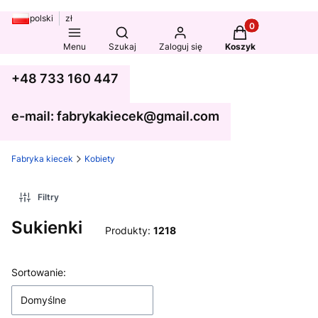
polski
zł
Produkty w koszy
Otwórz wyszukiwarkę
Menu
Szukaj
Zaloguj się
Koszyk
+48 733 160 447
e-mail: fabrykakiecek@gmail.com
Fabryka kiecek
Kobiety
Filtry
Sukienki
Produkty:
1218
Lista produktów
Sortowanie:
Domyślne