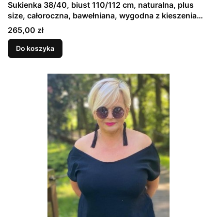
Sukienka 38/40, biust 110/112 cm, naturalna, plus
size, całoroczna, bawełniana, wygodna z kieszeniami,
z pogłębionym dekoltem z tyłu i przodu,
Cena
265,00 zł
ELASTYCZNA DRESÓWKA CZARNA
Do koszyka