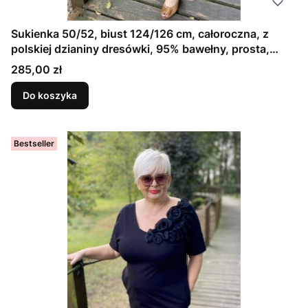
Sukienka 50/52, biust 124/126 cm, całoroczna, z
polskiej dzianiny dresówki, 95% bawełny, prosta,
elegancka, z kieszeniami, uniwersalna, GŁADKA
Cena
285,00 zł
CZARNA
Do koszyka
Bestseller