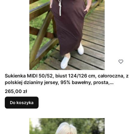
Sukienka MIDI 50/52, biust 124/126 cm, całoroczna, z
polskiej dzianiny jersey, 95% bawełny, prosta,
elegancka, z kieszeniami, uniwersalna, GŁADKA
Cena
265,00 zł
CZEKOLADOWA
Do koszyka