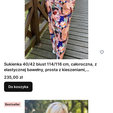
Sukienka 40/42 biust 114/116 cm, całoroczna, z
elastycznej bawełny, prosta z kieszeniami,
PASTELOWA, BEŻOWA, MODERN
Cena
235,00 zł
Do koszyka
Bestseller