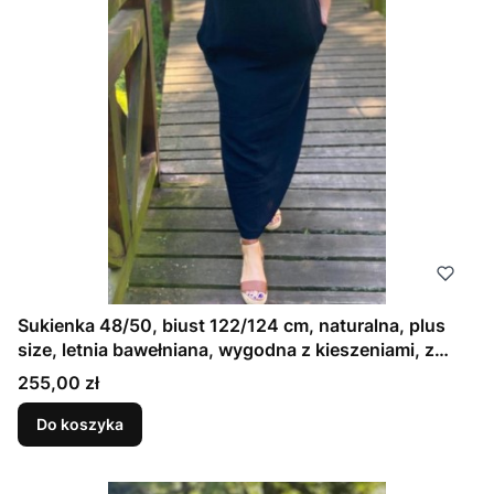
Sukienka 48/50, biust 122/124 cm, naturalna, plus
size, letnia bawełniana, wygodna z kieszeniami, z
pogłębionym dekoltem z tyłu i przodu, ELASTYCZNA
Cena
255,00 zł
DRESÓWKA CZARNA
Do koszyka