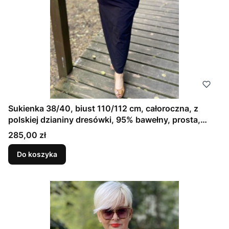
Sukienka 38/40, biust 110/112 cm, całoroczna, z
polskiej dzianiny dresówki, 95% bawełny, prosta,
elegancka, z kieszeniami, uniwersalna, GŁADKA
Cena
285,00 zł
CZARNA
Do koszyka