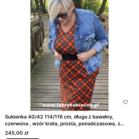
Sukienka 40/42 114/116 cm, długa z bawełny,
czerwona , wzór krata, prosta, ponadczasowa, z
kieszeniami (1)
Cena
245,00 zł