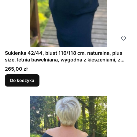
Sukienka 42/44, biust 116/118 cm, naturalna, plus
size, letnia bawełniana, wygodna z kieszeniami, z
pogłębionym dekoltem z tyłu i przodu, ELASTYCZNA
Cena
265,00 zł
DRESÓWKA CZARNA
Do koszyka