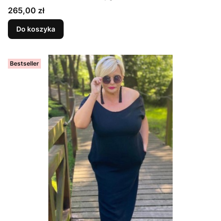
pogłębionym dekoltem z tyłu i przodu, ELASTYCZNA
Cena
265,00 zł
DRESÓWKA CZARNA
Do koszyka
Bestseller