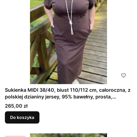
Sukienka MIDI 38/40, biust 110/112 cm, całoroczna, z
polskiej dzianiny jersey, 95% bawełny, prosta,
elegancka, z kieszeniami, uniwersalna, GŁADKA
Cena
265,00 zł
CZEKOLADOWA
Do koszyka