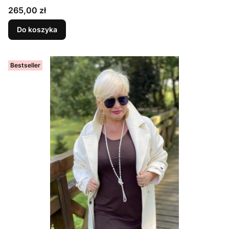
elegancka, z kieszeniami, uniwersalna, GŁADKA
Cena
265,00 zł
CZEKOLADOWA
Do koszyka
Bestseller