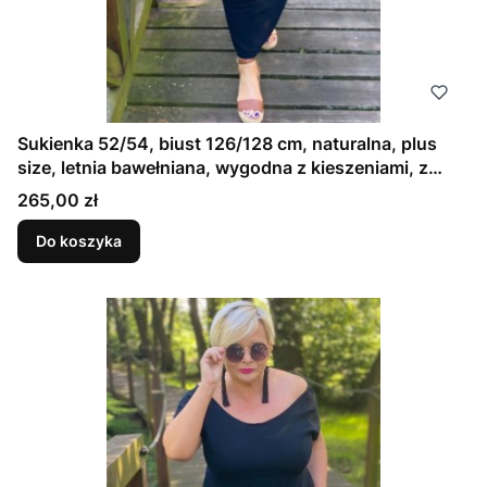
Sukienka 52/54, biust 126/128 cm, naturalna, plus
size, letnia bawełniana, wygodna z kieszeniami, z
pogłębionym dekoltem z tyłu i przodu, ELASTYCZNA
Cena
265,00 zł
DRESÓWKA CZARNA
Do koszyka