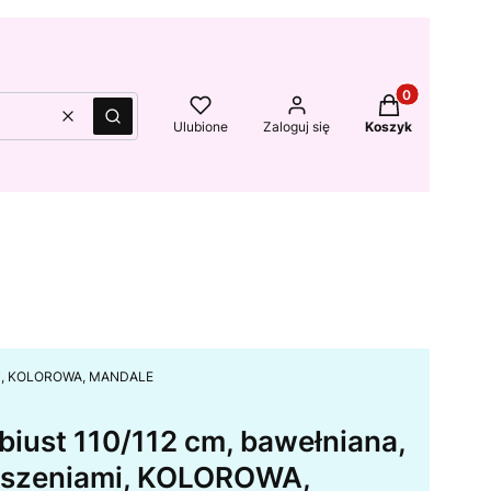
Produkty w kos
Wyczyść
Szukaj
Ulubione
Zaloguj się
Koszyk
iami, KOLOROWA, MANDALE
biust 110/112 cm, bawełniana,
ieszeniami, KOLOROWA,