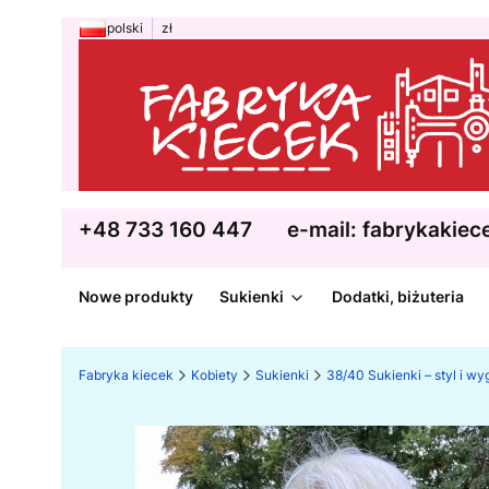
polski
zł
+48 733 160 447
e-mail: fabrykakie
Nowe produkty
Sukienki
Dodatki, biżuteria
Fabryka kiecek
Kobiety
Sukienki
38/40 Sukienki – styl i w