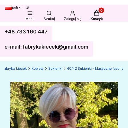
polski
zł
Produkty w koszy
Otwórz wyszukiwarkę
Menu
Szukaj
Zaloguj się
Koszyk
+48 733 160 447
e-mail: fabrykakiecek@gmail.com
Fabryka kiecek
Kobiety
Sukienki
40/42 Sukienki – klasyczne fasony