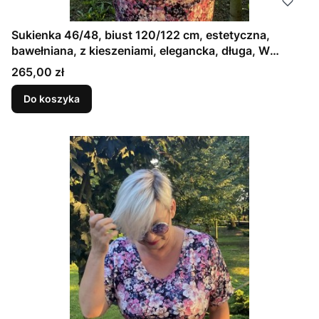
Sukienka 46/48, biust 120/122 cm, estetyczna,
bawełniana, z kieszeniami, elegancka, długa, W
KWIATY JABŁONI, RÓŻOWA
Cena
265,00 zł
Do koszyka