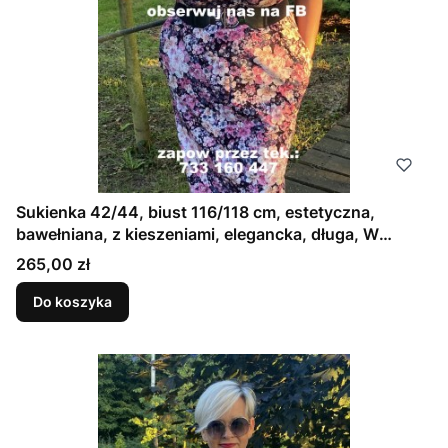
Sukienka 42/44, biust 116/118 cm, estetyczna,
bawełniana, z kieszeniami, elegancka, długa, W
KWIATY , JABŁONI, RÓŻOWA
Cena
265,00 zł
Do koszyka