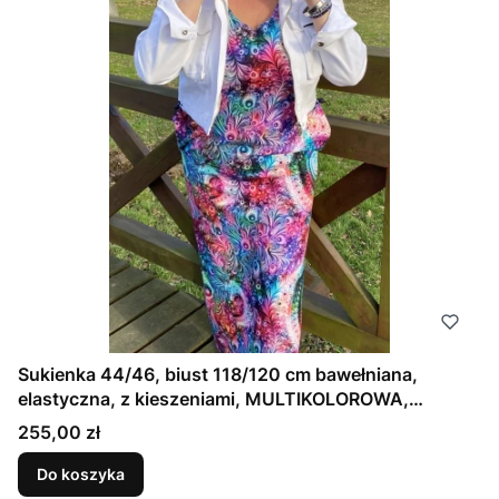
Sukienka 44/46, biust 118/120 cm bawełniana,
elastyczna, z kieszeniami, MULTIKOLOROWA,
FIOLETOWA
Cena
255,00 zł
Do koszyka