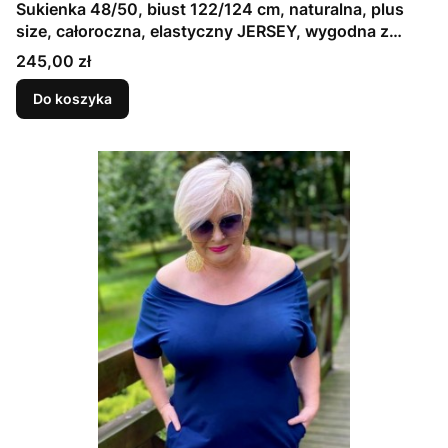
Sukienka 48/50, biust 122/124 cm, naturalna, plus
size, całoroczna, elastyczny JERSEY, wygodna z
kieszeniami, wielosezonowa, GŁADKA, GRANATOWA,
Cena
245,00 zł
ATRAMENTOWA
Do koszyka