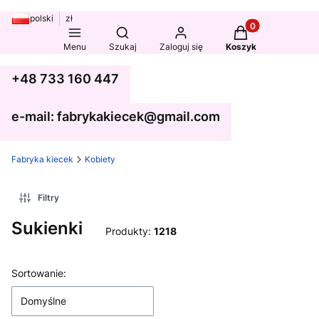
polski
zł
Produkty w koszy
Otwórz wyszukiwarkę
Menu
Szukaj
Zaloguj się
Koszyk
+48 733 160 447
e-mail: fabrykakiecek@gmail.com
Fabryka kiecek
Kobiety
Filtry
Sukienki
Produkty:
1218
Lista produktów
Sortowanie:
Domyślne