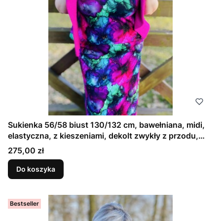
Sukienka 56/58 biust 130/132 cm, bawełniana, midi,
elastyczna, z kieszeniami, dekolt zwykły z przodu,
TURKUS I FIOLET
Cena
275,00 zł
Do koszyka
Bestseller