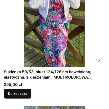
Sukienka 50/52, biust 124/126 cm bawełniana,
elastyczna, z kieszeniami, MULTIKOLOROWA,
FIOLETOWA
Cena
255,00 zł
Do koszyka