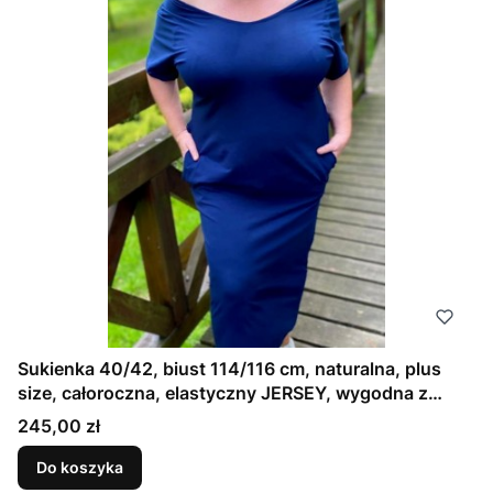
Sukienka 40/42, biust 114/116 cm, naturalna, plus
size, całoroczna, elastyczny JERSEY, wygodna z
kieszeniami, wielosezonowa, GŁADKA, GRANATOWA,
Cena
245,00 zł
ATRAMENTOWA
Do koszyka