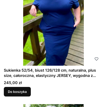
Sukienka 52/54, biust 126/128 cm, naturalna, plus
size, całoroczna, elastyczny JERSEY, wygodna z
kieszeniami, wielosezonowa, GŁADKA, GRANATOWA,
Cena
245,00 zł
ATRAMENTOWA
Do koszyka