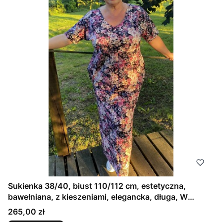
Sukienka 38/40, biust 110/112 cm, estetyczna,
bawełniana, z kieszeniami, elegancka, długa, W
KWIATY , JABŁONI, RÓŻOWA (1)
Cena
265,00 zł