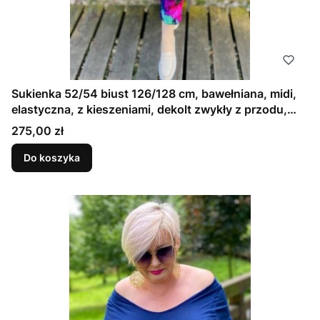
Sukienka 52/54 biust 126/128 cm, bawełniana, midi,
elastyczna, z kieszeniami, dekolt zwykły z przodu,
TURKUS I FIOLET (1)
Cena
275,00 zł
Do koszyka