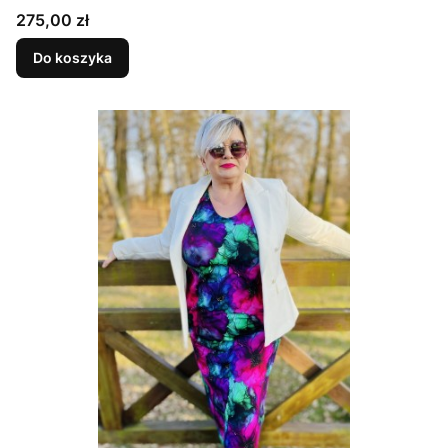
TURKUS I FIOLET
Cena
275,00 zł
Do koszyka