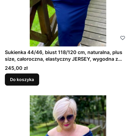
Sukienka 44/46, biust 118/120 cm, naturalna, plus
size, całoroczna, elastyczny JERSEY, wygodna z
kieszeniami, wielosezonowa, GŁADKA, GRANATOWA,
Cena
245,00 zł
ATRAMENTOWA
Do koszyka