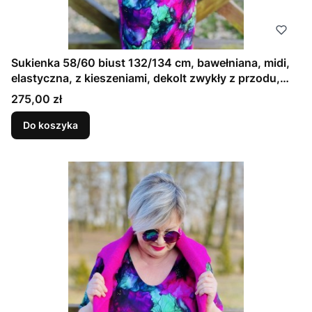
Sukienka 58/60 biust 132/134 cm, bawełniana, midi,
elastyczna, z kieszeniami, dekolt zwykły z przodu,
TURKUS I FIOLET
Cena
275,00 zł
Do koszyka