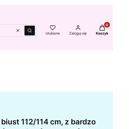
Produkty w kos
Wyczyść
Szukaj
Ulubione
Zaloguj się
Koszyk
biust 112/114 cm, z bardzo