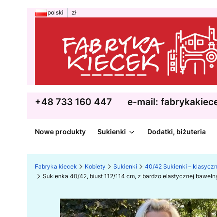
polski
zł
+48 733 160 447
e-mail: fabrykakie
Nowe produkty
Sukienki
Dodatki, biżuteria
Fabryka kiecek
Kobiety
Sukienki
40/42 Sukienki – klasycz
Sukienka 40/42, biust 112/114 cm, z bardzo elastycznej baweł