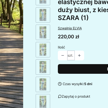
elastycznej baw
duży biust, z k
SZARA (1)
Szwalnia ELVIA
Cena
220,00 zł
Ilość
szt.
Czas wysyłki:
5 dni
Zapytaj o produkt