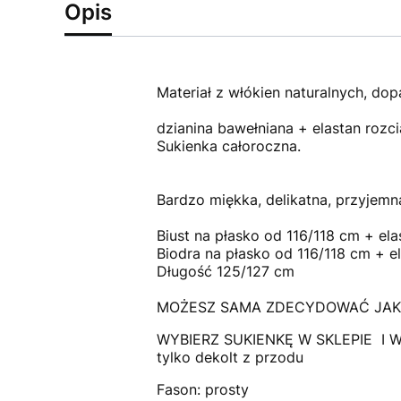
Opis
Materiał z włókien naturalnych, dopa
dzianina bawełniana + elastan rozc
Sukienka całoroczna.
Bardzo miękka, delikatna, przyjemn
Biust na płasko od 116/118 cm + el
Biodra na płasko od 116/118 cm + e
Długość 125/127 cm
MOŻESZ SAMA ZDECYDOWAĆ JAKI 
WYBIERZ SUKIENKĘ W SKLEPIE I W
tylko dekolt z przodu
Fason: prosty