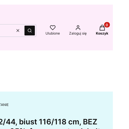
Produkty w kos
Wyczyść
Szukaj
Ulubione
Zaloguj się
Koszyk
ETANIE
/44, biust 116/118 cm, BEZ