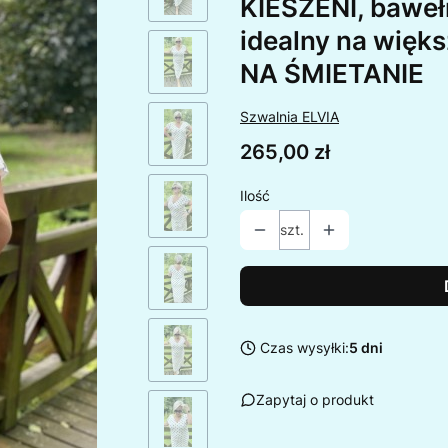
KIESZENI, bawełn
idealny na więk
NA ŚMIETANIE
Szwalnia ELVIA
Cena
265,00 zł
Ilość
szt.
Czas wysyłki:
5 dni
Zapytaj o produkt