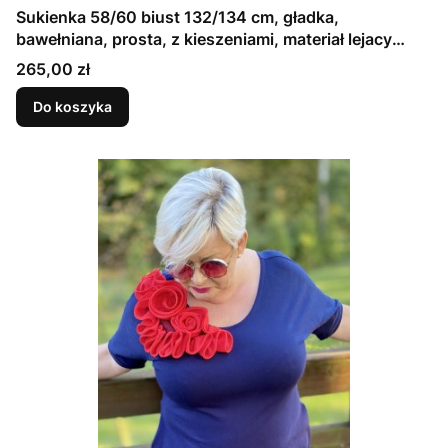
Sukienka 58/60 biust 132/134 cm, gładka,
bawełniana, prosta, z kieszeniami, materiał lejacy
jersey, elegancka, doskonała na lato, uniwersalna,
Cena
265,00 zł
KLASYCZNA, CZARNA (1)
Do koszyka