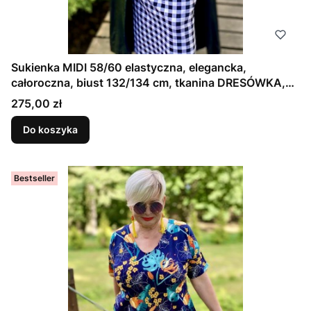
Sukienka MIDI 58/60 elastyczna, elegancka,
całoroczna, biust 132/134 cm, tkanina DRESÓWKA,
95% bawełny, naturalna, wygodna, na duży biust, z
Cena
275,00 zł
kieszeniami, KRATA BIAŁO - CZARNA
Do koszyka
Bestseller