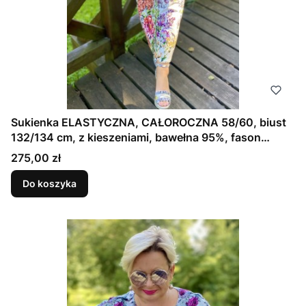
Sukienka ELASTYCZNA, CAŁOROCZNA 58/60, biust
132/134 cm, z kieszeniami, bawełna 95%, fason
prosty, klasyczny, idealna na większy biust, ŁĄKA
Cena
275,00 zł
KWIETNA
Do koszyka