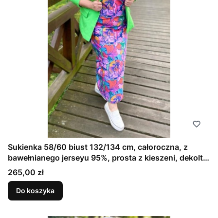
Sukienka 58/60 biust 132/134 cm, całoroczna, z
bawełnianego jerseyu 95%, prosta z kieszeni, dekolt
łódka, W KWIATY, HIBISKUS, FIOLETOWA
Cena
265,00 zł
Do koszyka