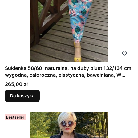
Sukienka 58/60, naturalna, na duży biust 132/134 cm,
wygodna, całoroczna, elastyczna, bawełniana, W
KWIATY, NIEBIESKA, BŁĘKITNA, VINTAGE, RETRO
Cena
265,00 zł
Do koszyka
Bestseller