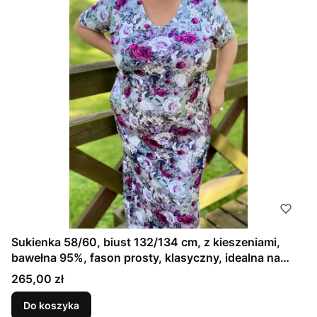
Sukienka 58/60, biust 132/134 cm, z kieszeniami,
bawełna 95%, fason prosty, klasyczny, idealna na
większy biust, SZARA W FUKSJOWE KWIATY
Cena
265,00 zł
Do koszyka