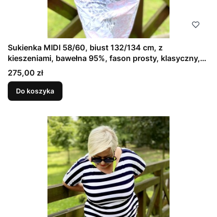
Sukienka MIDI 58/60, biust 132/134 cm, z
kieszeniami, bawełna 95%, fason prosty, klasyczny,
dekolt idealny na większy biust, JASNA, BIAŁA Z
Cena
275,00 zł
SZARO RÓŻOWĄ MANDALĄ
Do koszyka