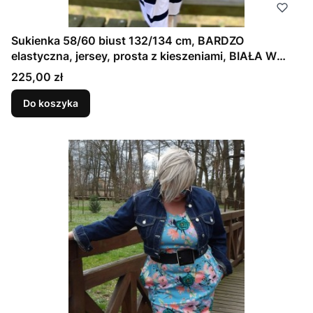
Sukienka 58/60 biust 132/134 cm, BARDZO
elastyczna, jersey, prosta z kieszeniami, BIAŁA W
CZARNE PASKI, EKSTREMALNIE WYGODNA
Cena
225,00 zł
Do koszyka