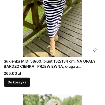
Sukienka MIDI 58/60, biust 132/134 cm, NA UPAŁY,
BARDZO CIENKA I PRZEWIEWNA, długa z
kieszeniami, bawełna 95%, fason prosty, dekolt
Cena
265,00 zł
idealny na większy biust, 2 CM PASKI BIAŁO
GRANATOWE, JEDWABNY JERSEY
Do koszyka