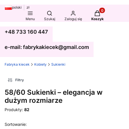
polski
zł
Produkty w koszy
Otwórz wyszukiwarkę
Menu
Szukaj
Zaloguj się
Koszyk
+48 733 160 447
e-mail: fabrykakiecek@gmail.com
Fabryka kiecek
Kobiety
Sukienki
Filtry
58/60 Sukienki – elegancja w
dużym rozmiarze
Produkty:
82
Lista produktów
Sortowanie: