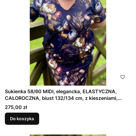
Sukienka 58/60 MIDI, elegancka, ELASTYCZNA,
CAŁOROCZNA, biust 132/134 cm, z kieszeniami,
bawełna 95%, fason prosty, klasyczny, idealna na
Cena
275,00 zł
większy biust, TAJEMNICZY OGRÓD
Do koszyka