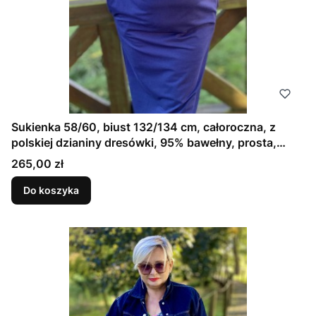
Sukienka 58/60, biust 132/134 cm, całoroczna, z
polskiej dzianiny dresówki, 95% bawełny, prosta,
elegancka, z kieszeniami, uniwersalna, GŁADKA,
Cena
265,00 zł
GRANATOWA, ATRAMENTOWA (1)
Do koszyka