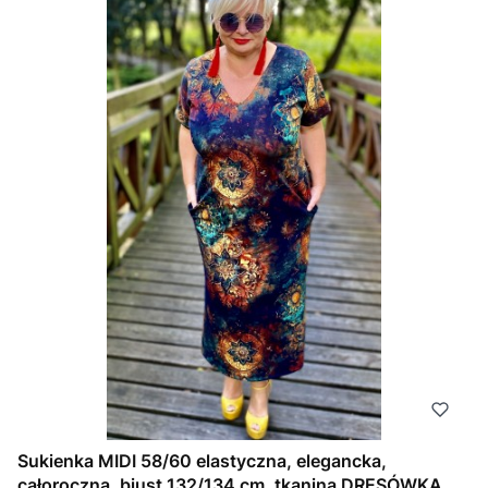
Sukienka MIDI 58/60 elastyczna, elegancka,
całoroczna, biust 132/134 cm, tkanina DRESÓWKA,