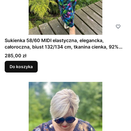
Sukienka 58/60 MIDI elastyczna, elegancka,
całoroczna, biust 132/134 cm, tkanina cienka, 92%
bawełny, lekki jersey, naturalna, wygodna, na duży
Cena
285,00 zł
biust, z kieszeniami, FIOLETOWY HIBISKUS
Do koszyka