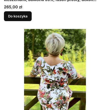
idealny na większy biust, ŚMIETANKOWA KRÓWKA
Cena
265,00 zł
Do koszyka