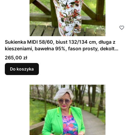
Sukienka MIDI 58/60, biust 132/134 cm, długa z
kieszeniami, bawełna 95%, fason prosty, dekolt
idealny na większy biust, PAPUGA
Cena
265,00 zł
Do koszyka