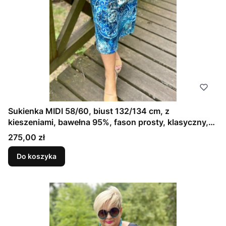
Sukienka MIDI 58/60, biust 132/134 cm, z
kieszeniami, bawełna 95%, fason prosty, klasyczny,
dekolt idealny na większy biust, NIEBIESKA
Cena
275,00 zł
MANDALA
Do koszyka