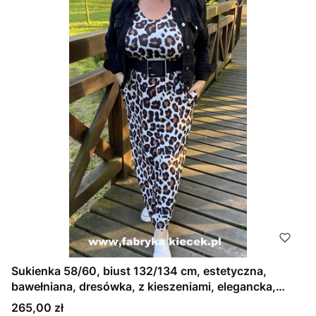
Sukienka 58/60, biust 132/134 cm, estetyczna,
bawełniana, dresówka, z kieszeniami, elegancka,
długa, PANTERA NA BIAŁYM (1) (1)
Cena
265,00 zł