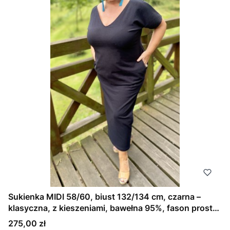
Sukienka MIDI 58/60, biust 132/134 cm, czarna –
klasyczna, z kieszeniami, bawełna 95%, fason prosty,
klasyczny, podwójny dekolt V idealny na większy
Cena
275,00 zł