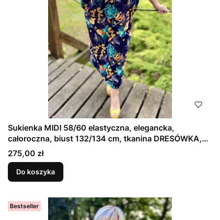
Sukienka MIDI 58/60 elastyczna, elegancka,
całoroczna, biust 132/134 cm, tkanina DRESÓWKA,
95% bawełny, naturalna, wygodna, na duży biust, z
Cena
275,00 zł
kieszeniami, MONSTERA
Do koszyka
Bestseller