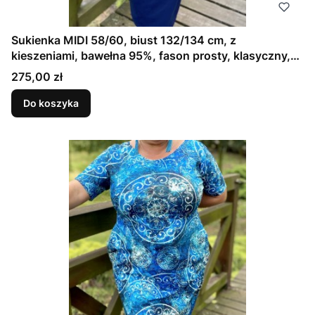
Sukienka MIDI 58/60, biust 132/134 cm, z
kieszeniami, bawełna 95%, fason prosty, klasyczny,
podwójny dekolt V idealny na większy biust,
Cena
275,00 zł
KLASYCZNA GRANATOWA
Do koszyka