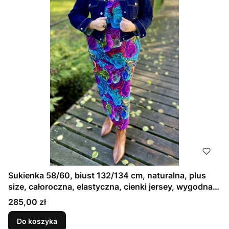
Sukienka 58/60, biust 132/134 cm, naturalna, plus
size, całoroczna, elastyczna, cienki jersey, wygodna
zwiewna z kieszeniami, wielosezonowa,
Cena
285,00 zł
WIELOKOLOROWA, BURZA KOLORÓW
Do koszyka