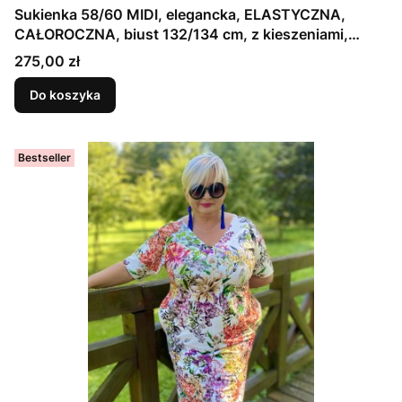
Sukienka 58/60 MIDI, elegancka, ELASTYCZNA,
CAŁOROCZNA, biust 132/134 cm, z kieszeniami,
bawełna 95%, fason prosty, klasyczny, idealna na
Cena
275,00 zł
większy biust, RÓŻOWA ZEBRA
Do koszyka
Bestseller