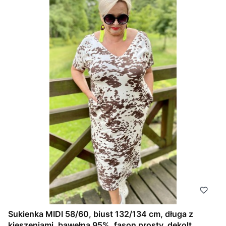
Sukienka MIDI 58/60, biust 132/134 cm, długa z
kieszeniami, bawełna 95%, fason prosty, dekolt