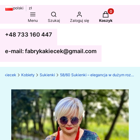
polski
zł
Produkty w koszy
Otwórz wyszukiwarkę
Menu
Szukaj
Zaloguj się
Koszyk
+48 733 160 447
e-mail: fabrykakiecek@gmail.com
ka kiecek
Kobiety
Sukienki
58/60 Sukienki – elegancja w dużym rozmiarze