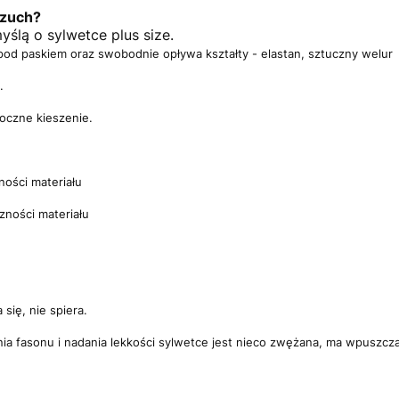
rzuch?
yślą o sylwetce plus size.
ę pod paskiem oraz swobodnie opływa kształty - elastan, sztuczny welur
.
oczne kieszenie.
ności materiału
zności materiału
 się, nie spiera.
nia fasonu i nadania lekkości sylwetce jest nieco zwężana, ma wpuszcz