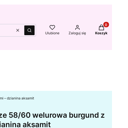
Produkty w kos
Wyczyść
Szukaj
Ulubione
Zaloguj się
Koszyk
mi – dzianina aksamit
ize 58/60 welurowa burgund z
ianina aksamit