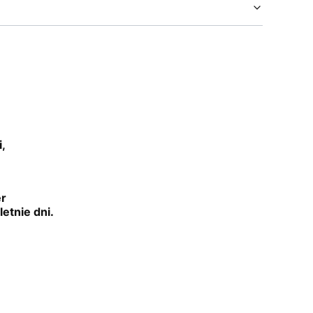
,
er
etnie dni.