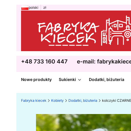
polski
zł
+48 733 160 447
e-mail: fabrykakie
Nowe produkty
Sukienki
Dodatki, biżuteria
Fabryka kiecek
Kobiety
Dodatki, biżuteria
kolczyki CZARNE-