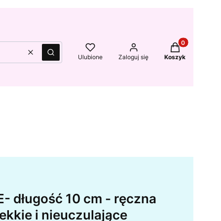
Produkty w kos
Wyczyść
Szukaj
Ulubione
Zaloguj się
Koszyk
- długość 10 cm - ręczna
lekkie i nieuczulające