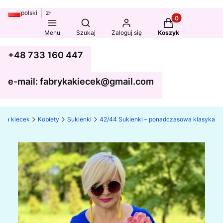
polski
zł
Produkty w koszy
Otwórz wyszukiwarkę
Menu
Szukaj
Zaloguj się
Koszyk
+48 733 160 447
e-mail: fabrykakiecek@gmail.com
yka kiecek
Kobiety
Sukienki
42/44 Sukienki – ponadczasowa klasyka