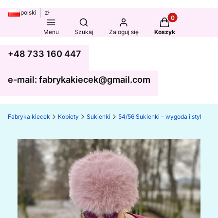
polski
zł
Produkty w koszy
Otwórz wyszukiwarkę
Menu
Szukaj
Zaloguj się
Koszyk
+48 733 160 447
e-mail: fabrykakiecek@gmail.com
Fabryka kiecek
Kobiety
Sukienki
54/56 Sukienki – wygoda i styl