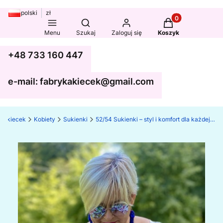
polski
zł
Produkty w koszy
Otwórz wyszukiwarkę
Menu
Szukaj
Zaloguj się
Koszyk
+48 733 160 447
e-mail: fabrykakiecek@gmail.com
ka kiecek
Kobiety
Sukienki
52/54 Sukienki – styl i komfort dla każdej sylwetki