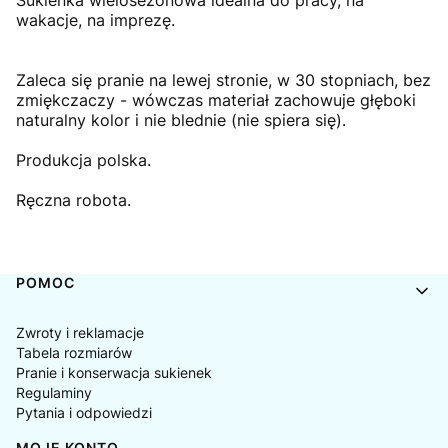
Sukienka wielosezonowa idealna do pracy, na
wakacje, na imprezę.
Zaleca się pranie na lewej stronie, w 30 stopniach, bez
zmiękczaczy - wówczas materiał zachowuje głęboki
naturalny kolor i nie blednie (nie spiera się).
Produkcja polska.
Ręczna robota.
Linki w stopce
POMOC
Zwroty i reklamacje
Tabela rozmiarów
Pranie i konserwacja sukienek
Regulaminy
Pytania i odpowiedzi
MOJE KONTO