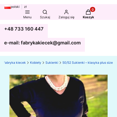
polski
zł
Produkty w koszy
Otwórz wyszukiwarkę
Menu
Szukaj
Zaloguj się
Koszyk
+48 733 160 447
e-mail: fabrykakiecek@gmail.com
Fabryka kiecek
Kobiety
Sukienki
50/52 Sukienki – klasyka plus size