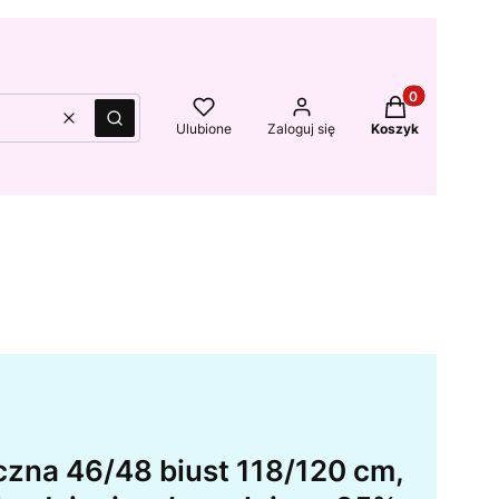
Produkty w kos
Wyczyść
Szukaj
Ulubione
Zaloguj się
Koszyk
czna 46/48 biust 118/120 cm,