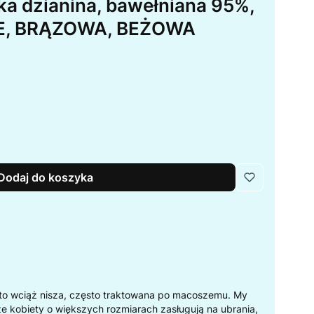
ka dzianina, bawełniana 95%,
E, BRĄZOWA, BEŻOWA
Dodaj do koszyka
to wciąż nisza, często traktowana po macoszemu. My
że kobiety o większych rozmiarach zasługują na ubrania,