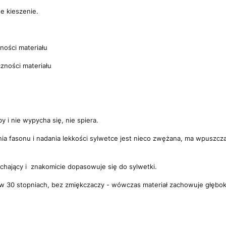
e kieszenie.
ności materiału
zności materiału
by i nie wypycha się, nie spiera.
ania fasonu i nadania lekkości sylwetce jest nieco zwężana, ma wpuszc
dychający i znakomicie dopasowuje się do sylwetki.
, w 30 stopniach, bez zmiękczaczy - wówczas materiał zachowuje głęboki n