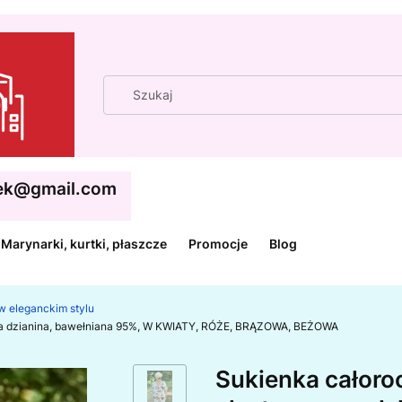
cek@gmail.com
Marynarki, kurtki, płaszcze
Promocje
Blog
w eleganckim stylu
lska dzianina, bawełniana 95%, W KWIATY, RÓŻE, BRĄZOWA, BEŻOWA
Sukienka całoro