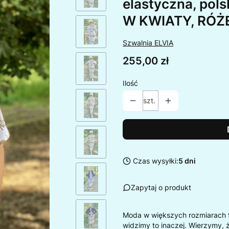
elastyczna, pols
W KWIATY, RÓŻ
Szwalnia ELVIA
Cena
255,00 zł
Ilość
szt.
Czas wysyłki:
5 dni
Zapytaj o produkt
Moda w większych rozmiarach 
widzimy to inaczej. Wierzymy, 