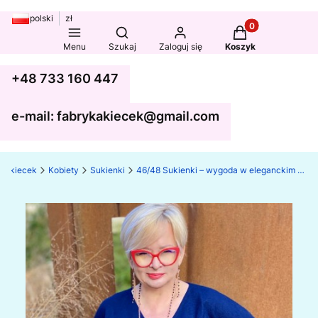
polski
zł
Produkty w koszy
Otwórz wyszukiwarkę
Menu
Szukaj
Zaloguj się
Koszyk
+48 733 160 447
e-mail: fabrykakiecek@gmail.com
ka kiecek
Kobiety
Sukienki
46/48 Sukienki – wygoda w eleganckim stylu