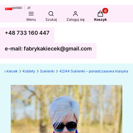
polski
zł
Produkty w koszy
Otwórz wyszukiwarkę
Menu
Szukaj
Zaloguj się
Koszyk
+48 733 160 447
e-mail: fabrykakiecek@gmail.com
yka kiecek
Kobiety
Sukienki
42/44 Sukienki – ponadczasowa klasyka