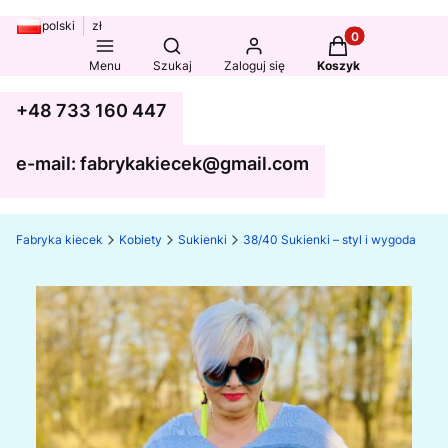
polski
zł
Produkty w koszy
Otwórz wyszukiwarkę
Menu
Szukaj
Zaloguj się
Koszyk
+48 733 160 447
e-mail: fabrykakiecek@gmail.com
Fabryka kiecek
Kobiety
Sukienki
38/40 Sukienki – styl i wygoda