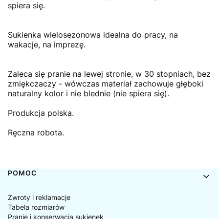
spiera się.
Sukienka wielosezonowa idealna do pracy, na
wakacje, na imprezę.
Zaleca się pranie na lewej stronie, w 30 stopniach, bez
zmiękczaczy - wówczas materiał zachowuje głęboki
naturalny kolor i nie blednie (nie spiera się).
Produkcja polska.
Ręczna robota.
Linki w stopce
POMOC
Zwroty i reklamacje
Tabela rozmiarów
Pranie i konserwacja sukienek