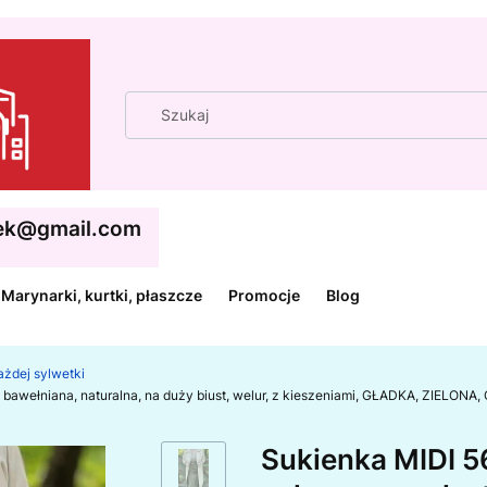
cek@gmail.com
Marynarki, kurtki, płaszcze
Promocje
Blog
każdej sylwetki
, bawełniana, naturalna, na duży biust, welur, z kieszeniami, GŁADKA, ZIELON
Sukienka MIDI 5