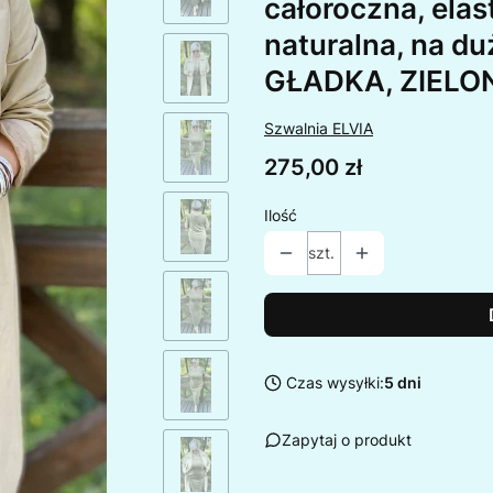
całoroczna, elas
naturalna, na duż
GŁADKA, ZIELO
Szwalnia ELVIA
Cena
275,00 zł
Ilość
szt.
Czas wysyłki:
5 dni
Zapytaj o produkt