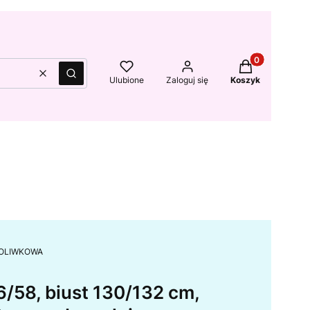
Produkty w kos
Wyczyść
Szukaj
Ulubione
Zaloguj się
Koszyk
A, OLIWKOWA
6/58, biust 130/132 cm,