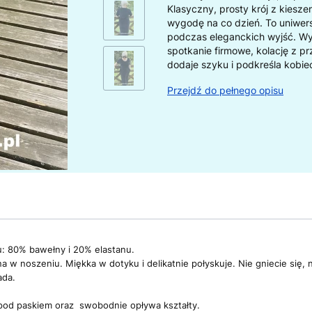
Klasyczny, prosty krój z kiesz
wygodę na co dzień. To uniwersa
podczas eleganckich wyjść. Wy
spotkanie firmowe, kolację z pr
dodaje szyku i podkreśla kobiecy
Przejdź do pełnego opisu
ru: 80% bawełny i 20% elastanu.
 w noszeniu. Miękka w dotyku i delikatnie połyskuje. Nie gniecie się, ni
ada.
ę pod paskiem oraz swobodnie opływa kształty.