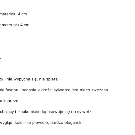
.
materiału 4 cm
 materiału 4 cm
.
by i nie wypycha się, nie spiera.
ia fasonu i nadania lekkości sylwetce jest nieco zwężana.
na imprezę.
dychający i znakomicie dopasowuje się do sylwetki.
gląd, kolor nie płowieje, bardzo elegancki.