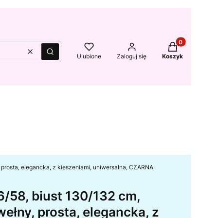
Produkty w kos
Wyczyść
Szukaj
Ulubione
Zaloguj się
Koszyk
prosta, elegancka, z kieszeniami, uniwersalna, CZARNA
6/58, biust 130/132 cm,
łny, prosta, elegancka, z