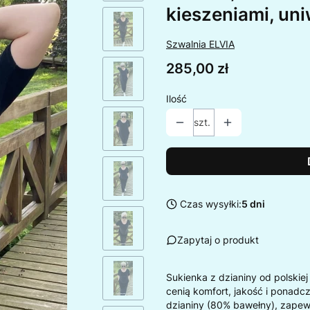
kieszeniami, un
Szwalnia ELVIA
Cena
285,00 zł
Ilość
szt.
Czas wysyłki:
5 dni
Zapytaj o produkt
Sukienka z dzianiny od polskiej
cenią komfort, jakość i ponadc
dzianiny (80% bawełny), zapew