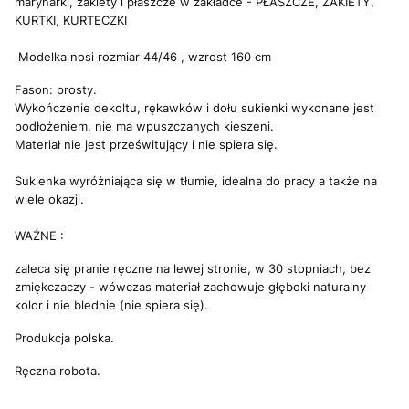
marynarki, żakiety i płaszcze w zakładce - PŁASZCZE, ŻAKIETY,
KURTKI, KURTECZKI
Modelka nosi rozmiar 44/46 , wzrost 160 cm
Fason: prosty.
Wykończenie dekoltu, rękawków i dołu sukienki wykonane jest
podłożeniem, nie ma wpuszczanych kieszeni.
Materiał nie jest prześwitujący i nie spiera się.
Sukienka wyróżniająca się w tłumie, idealna do pracy a także na
wiele okazji.
WAŻNE :
zaleca się pranie ręczne na lewej stronie, w 30 stopniach, bez
zmiękczaczy - wówczas materiał zachowuje głęboki naturalny
kolor i nie blednie (nie spiera się).
Produkcja polska.
Ręczna robota.