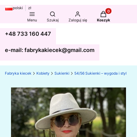
polski
zł
Produkty w koszy
Otwórz wyszukiwarkę
Menu
Szukaj
Zaloguj się
Koszyk
+48 733 160 447
e-mail: fabrykakiecek@gmail.com
Fabryka kiecek
Kobiety
Sukienki
54/56 Sukienki – wygoda i styl