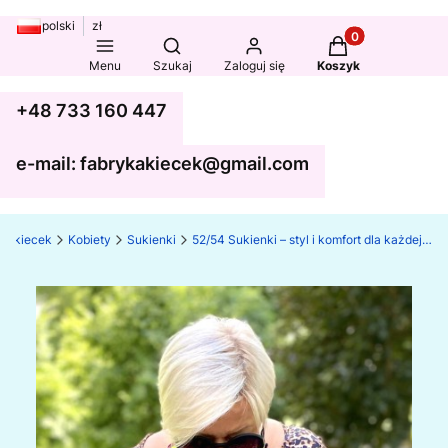
polski
zł
Produkty w koszy
Otwórz wyszukiwarkę
Menu
Szukaj
Zaloguj się
Koszyk
+48 733 160 447
e-mail: fabrykakiecek@gmail.com
ka kiecek
Kobiety
Sukienki
52/54 Sukienki – styl i komfort dla każdej sylwetki