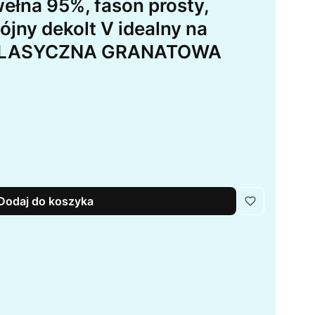
ełna 95%, fason prosty,
jny dekolt V idealny na
, KLASYCZNA GRANATOWA
Dodaj do koszyka