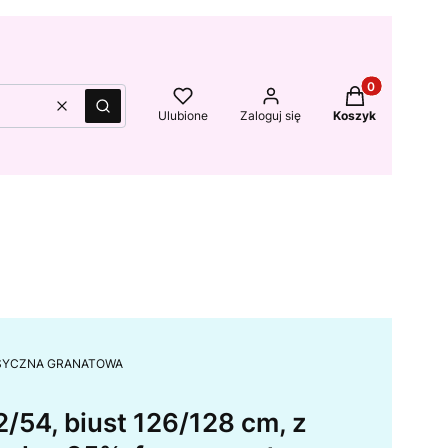
Produkty w kos
Wyczyść
Szukaj
Ulubione
Zaloguj się
Koszyk
, KLASYCZNA GRANATOWA
/54, biust 126/128 cm, z