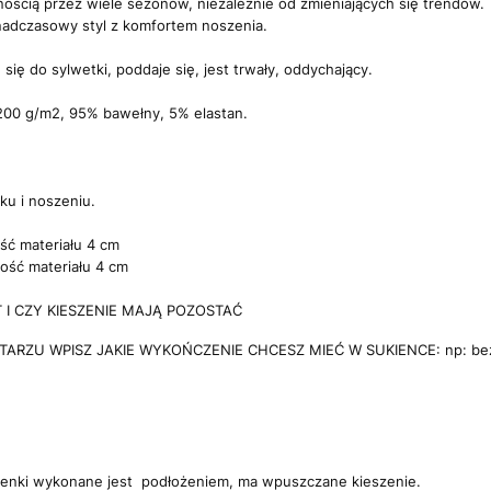
nością przez wiele sezonów, niezależnie od zmieniających się trendów.
ponadczasowy styl z komfortem noszenia.
się do sylwetki, poddaje się, jest trwały, oddychający.
 200 g/m2, 95% bawełny, 5% elastan.
ku i noszeniu.
ść materiału 4 cm
ość materiału 4 cm
I CZY KIESZENIE MAJĄ POZOSTAĆ
RZU WPISZ JAKIE WYKOŃCZENIE CHCESZ MIEĆ W SUKIENCE: np: bez kie
ienki wykonane jest podłożeniem, ma wpuszczane kieszenie.