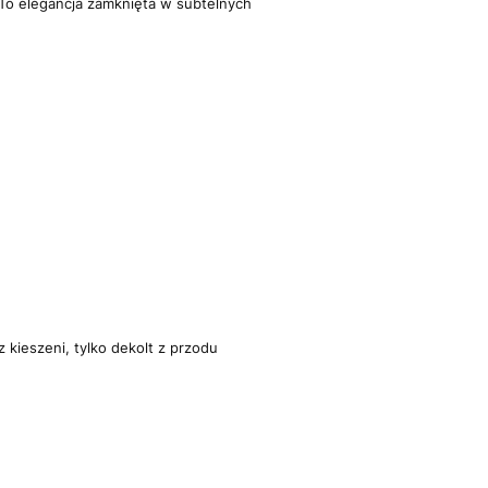
 To elegancja zamknięta w subtelnych
szeni, tylko dekolt z przodu