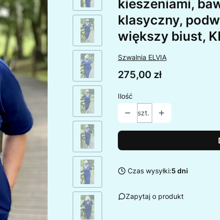
kieszeniami, baw
klasyczny, podwó
większy biust
Szwalnia ELVIA
Cena
275,00 zł
Ilość
szt.
Czas wysyłki:
5 dni
Zapytaj o produkt