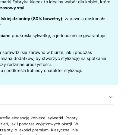
 marki Fabryka kiecek to idealny wybór dla kobiet, które
czasowy styl
.
lskiej dzianiny (80% bawełny)
, zapewnia doskonałe
.
niami
podkreśla sylwetkę, a jednocześnie gwarantuje
ra sprawdzi się zarówno w biurze, jak i podczas
miana dodatków, by stworzyć stylizację na spotkanie
 czy rodzinne uroczystości.
u i podkreśla kobiecy charakter stylizacji.
eśla elegancję kobiecej sylwetki. Prosty,
ień, jak i podczas wyjątkowych okazji. W
ą styl o jakości premium. Klasyczna linia