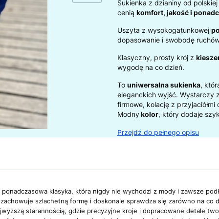
Sukienka z dzianiny od polskiej
cenią
komfort, jakość i ponad
Uszyta z wysokogatunkowej
po
dopasowanie i swobodę ruchów
Klasyczny, prosty krój z
kiesze
wygodę na co dzień.
To
uniwersalna sukienka
, któ
eleganckich wyjść. Wystarczy z
firmowe, kolację z przyjaciółmi
Modny
kolor
, który dodaje szyk
Przejdź do pełnego opisu
to ponadczasowa klasyka, która nigdy nie wychodzi z mody i zawsze podkr
 zachowuje szlachetną formę i doskonale sprawdza się zarówno na co dz
wyższą starannością, gdzie precyzyjne kroje i dopracowane detale tworz