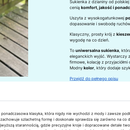
Sukienka z dzianiny od polskiej
cenią
komfort, jakość i ponad
Uszyta z wysokogatunkowej
po
dopasowanie i swobodę ruchów
Klasyczny, prosty krój z
kiesze
wygodę na co dzień.
To
uniwersalna sukienka
, któ
eleganckich wyjść. Wystarczy z
firmowe, kolację z przyjaciółmi
Modny
kolor
, który dodaje szyk
Przejdź do pełnego opisu
to ponadczasowa klasyka, która nigdy nie wychodzi z mody i zawsze podkr
 zachowuje szlachetną formę i doskonale sprawdza się zarówno na co dz
wyższą starannością, gdzie precyzyjne kroje i dopracowane detale tworz