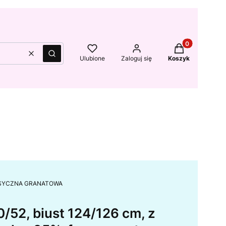
Produkty w kos
Wyczyść
Szukaj
Ulubione
Zaloguj się
Koszyk
, KLASYCZNA GRANATOWA
/52, biust 124/126 cm, z