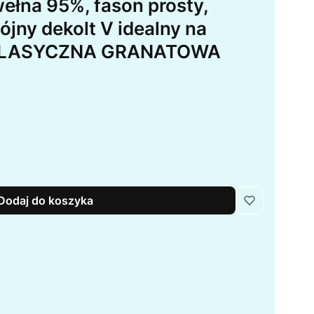
ełna 95%, fason prosty,
jny dekolt V idealny na
, KLASYCZNA GRANATOWA
Dodaj do koszyka