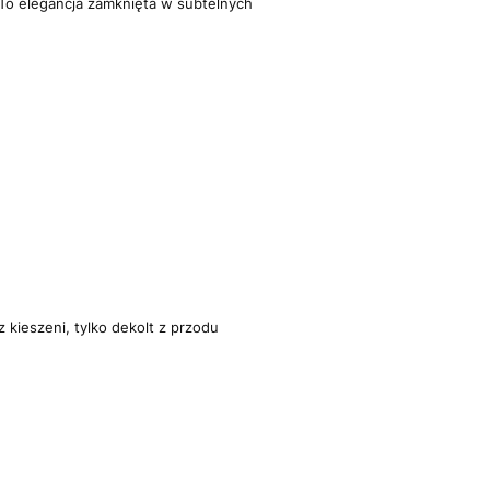
 To elegancja zamknięta w subtelnych
szeni, tylko dekolt z przodu