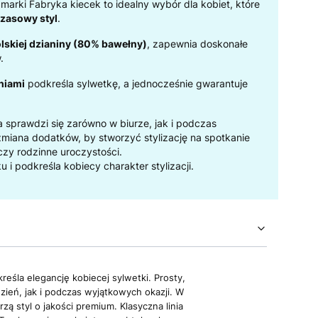
 marki Fabryka kiecek to idealny wybór dla kobiet, które
czasowy styl
.
lskiej dzianiny (80% bawełny)
, zapewnia doskonałe
.
niami
podkreśla sylwetkę, a jednocześnie gwarantuje
ra sprawdzi się zarówno w biurze, jak i podczas
miana dodatków, by stworzyć stylizację na spotkanie
 czy rodzinne uroczystości.
u i podkreśla kobiecy charakter stylizacji.
eśla elegancję kobiecej sylwetki. Prosty,
ień, jak i podczas wyjątkowych okazji. W
ą styl o jakości premium. Klasyczna linia