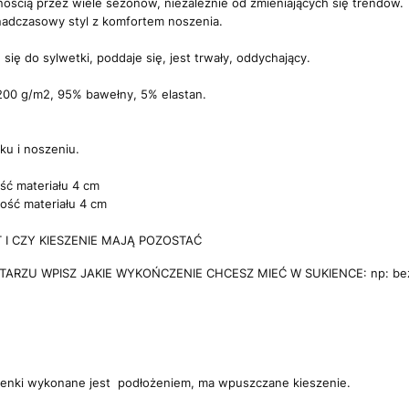
nością przez wiele sezonów, niezależnie od zmieniających się trendów.
ponadczasowy styl z komfortem noszenia.
się do sylwetki, poddaje się, jest trwały, oddychający.
 200 g/m2, 95% bawełny, 5% elastan.
ku i noszeniu.
ść materiału 4 cm
ość materiału 4 cm
I CZY KIESZENIE MAJĄ POZOSTAĆ
RZU WPISZ JAKIE WYKOŃCZENIE CHCESZ MIEĆ W SUKIENCE: np: bez kie
ienki wykonane jest podłożeniem, ma wpuszczane kieszenie.