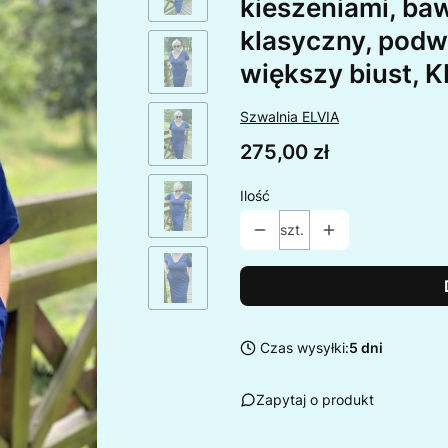
kieszeniami, baw
klasyczny, podwó
większy biust
Szwalnia ELVIA
Cena
275,00 zł
Ilość
szt.
Czas wysyłki:
5 dni
Zapytaj o produkt