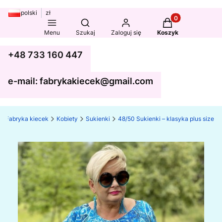
polski
zł
Produkty w koszy
Otwórz wyszukiwarkę
Menu
Szukaj
Zaloguj się
Koszyk
+48 733 160 447
e-mail: fabrykakiecek@gmail.com
Fabryka kiecek
Kobiety
Sukienki
48/50 Sukienki – klasyka plus size