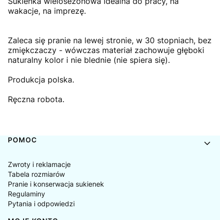
Sukienka wielosezonowa idealna do pracy, na
wakacje, na imprezę.
Zaleca się pranie na lewej stronie, w 30 stopniach, bez
zmiękczaczy - wówczas materiał zachowuje głęboki
naturalny kolor i nie blednie (nie spiera się).
Produkcja polska.
Ręczna robota.
Linki w stopce
POMOC
Zwroty i reklamacje
Tabela rozmiarów
Pranie i konserwacja sukienek
Regulaminy
Pytania i odpowiedzi