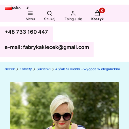
polski
zł
Produkty w koszy
Otwórz wyszukiwarkę
Menu
Szukaj
Zaloguj się
Koszyk
+48 733 160 447
e-mail: fabrykakiecek@gmail.com
ka kiecek
Kobiety
Sukienki
46/48 Sukienki – wygoda w eleganckim stylu