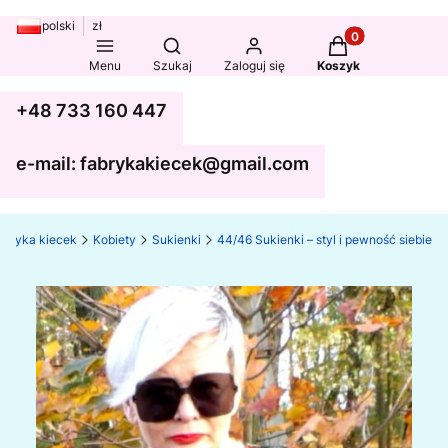
polski
zł
Produkty w koszy
Otwórz wyszukiwarkę
Menu
Szukaj
Zaloguj się
Koszyk
+48 733 160 447
e-mail: fabrykakiecek@gmail.com
abryka kiecek
Kobiety
Sukienki
44/46 Sukienki – styl i pewność siebie