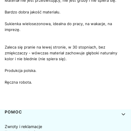
Materiał nie jest prześwitujący, nie jest gruby i nie spiera się.
Bardzo dobra jakość materiału.
Sukienka wielosezonowa, idealna do pracy, na wakacje, na
imprezę.
Zaleca się pranie na lewej stronie, w 30 stopniach, bez
zmiękczaczy - wówczas materiał zachowuje głęboki naturalny
kolor i nie blednie (nie spiera się).
Produkcja polska.
Ręczna robota.
Linki w stopce
POMOC
Zwroty i reklamacje