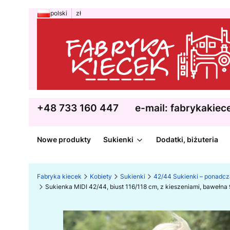
polski
zł
+48 733 160 447
e-mail: fabrykakie
Nowe produkty
Sukienki
Dodatki, biżuteria
Fabryka kiecek
Kobiety
Sukienki
42/44 Sukienki – ponadc
Sukienka MIDI 42/44, biust 116/118 cm, z kieszeniami, bawełn