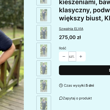
kieszeniami, baw
klasyczny, podwó
większy biust
Szwalnia ELVIA
Cena
275,00 zł
Ilość
szt.
Czas wysyłki:
5 dni
Zapytaj o produkt