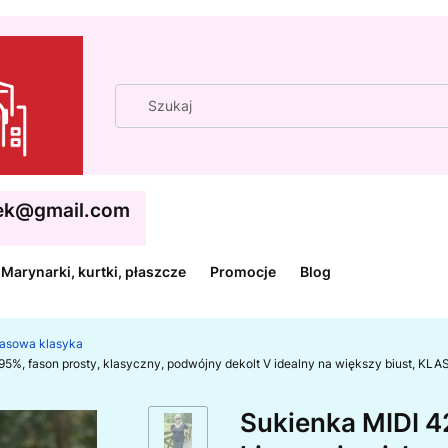
cek@gmail.com
Marynarki, kurtki, płaszcze
Promocje
Blog
zasowa klasyka
a 95%, fason prosty, klasyczny, podwójny dekolt V idealny na większy biust,
Sukienka MIDI 42