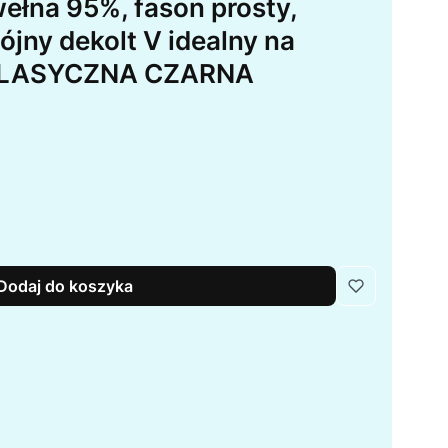
ełna 95%, fason prosty,
jny dekolt V idealny na
, KLASYCZNA CZARNA
Dodaj do koszyka