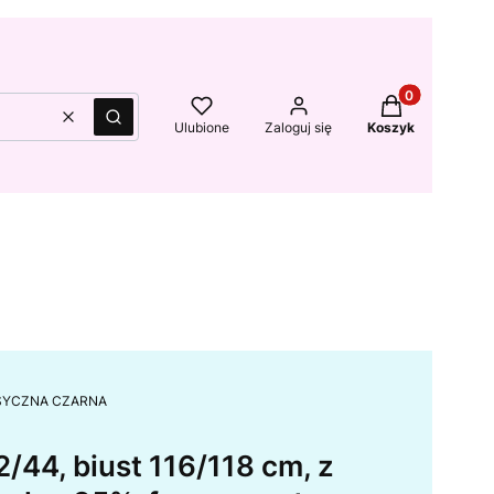
Produkty w kos
Wyczyść
Szukaj
Ulubione
Zaloguj się
Koszyk
 KLASYCZNA CZARNA
/44, biust 116/118 cm, z