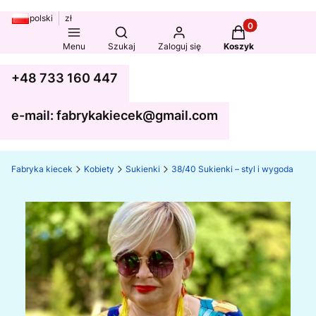
polski
zł
Produkty w koszy
Otwórz wyszukiwarkę
Menu
Szukaj
Zaloguj się
Koszyk
+48 733 160 447
e-mail: fabrykakiecek@gmail.com
Fabryka kiecek
Kobiety
Sukienki
38/40 Sukienki – styl i wygoda