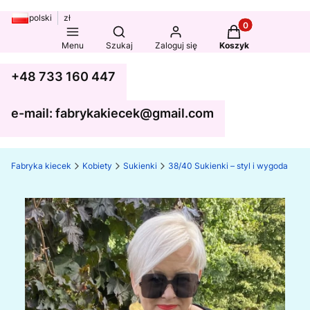
polski
zł
Produkty w koszy
Otwórz wyszukiwarkę
Menu
Szukaj
Zaloguj się
Koszyk
+48 733 160 447
e-mail: fabrykakiecek@gmail.com
Fabryka kiecek
Kobiety
Sukienki
38/40 Sukienki – styl i wygoda