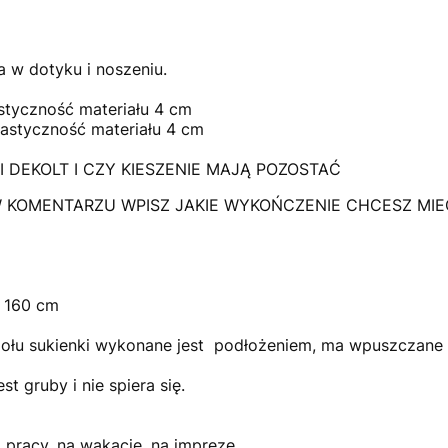
a w dotyku i noszeniu.
astyczność materiału 4 cm
lastyczność materiału 4 cm
DEKOLT I CZY KIESZENIE MAJĄ POZOSTAĆ
 KOMENTARZU WPISZ JAKIE WYKOŃCZENIE CHCESZ MIEĆ W
t 160 cm
ołu sukienki wykonane jest podłożeniem, ma wpuszczane k
est gruby i nie spiera się.
pracy, na wakacje, na imprezę.