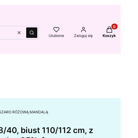
Produkty w kos
Wyczyść
Szukaj
Ulubione
Zaloguj się
Koszyk
AŁA Z SZARO RÓŻOWĄ MANDALĄ
/40, biust 110/112 cm, z