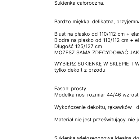
Sukienka całoroczna.
Bardzo miękka, delikatna, przyjemn
Biust na płasko od 110/112 cm + el
Biodra na płasko od 110/112 cm + e
Długość 125/127 cm
MOŻESZ SAMA ZDECYDOWAĆ JAKI 
WYBIERZ SUKIENKĘ W SKLEPIE I W
tylko dekolt z przodu
Fason: prosty
Modelka nosi rozmiar 44/46 wzros
Wykończenie dekoltu, rękawków i d
Materiał nie jest prześwitujący, nie j
Sukienka wielosezonowa idealna do 