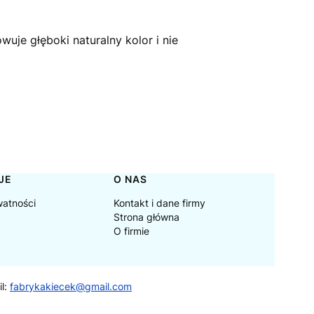
uje głęboki naturalny kolor i nie
JE
O NAS
watności
Kontakt i dane firmy
Strona główna
O firmie
il:
fabrykakiecek@gmail.com