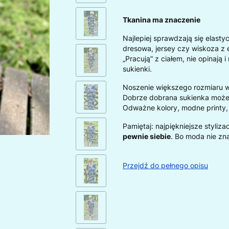
Tkanina ma znaczenie
Najlepiej sprawdzają się elasty
dresowa, jersey czy wiskoza z 
„Pracują” z ciałem, nie opinają 
sukienki.
Noszenie większego rozmiaru w
Dobrze dobrana sukienka moż
Odważne kolory, modne printy, t
Pamiętaj: najpiękniejsze styliza
pewnie siebie
. Bo moda nie zn
Przejdź do pełnego opisu