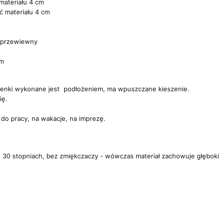
materiału 4 cm
ć materiału 4 cm
i przewiewny
cm
ienki wykonane jest podłożeniem, ma wpuszczane kieszenie.
ię.
 do pracy, na wakacje, na imprezę.
w 30 stopniach, bez zmiękczaczy - wówczas materiał zachowuje głęboki na