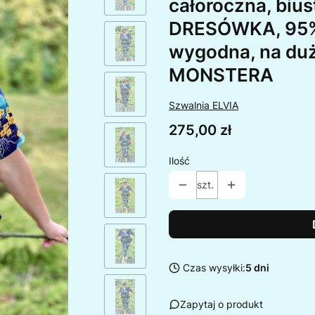
całoroczna, bius
DRESÓWKA, 95% 
wygodna, na duży
MONSTERA
Szwalnia ELVIA
Cena
275,00 zł
Ilość
szt.
Czas wysyłki:
5 dni
Zapytaj o produkt