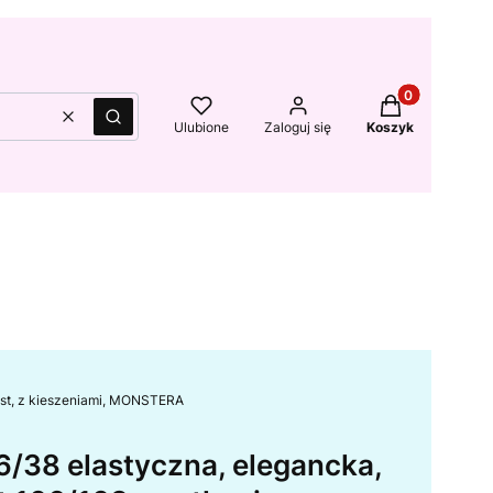
Produkty w kos
Wyczyść
Szukaj
Ulubione
Zaloguj się
Koszyk
ust, z kieszeniami, MONSTERA
6/38 elastyczna, elegancka,