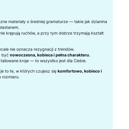
czne materiały o średniej gramaturze — takie jak dzianina
elastanem.
i nie krępują ruchów, a przy tym dobrze trzymają kształt
cale nie oznacza rezygnacji z trendów.
e być
nowoczesna, kobieca i pełna charakteru.
aliowane kroje — to wszystko jest dla Ciebie.
cje to te, w których czujesz się
komfortowo, kobieco i
a rozmiaru.