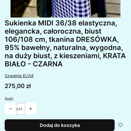
Sukienka MIDI 36/38 elastyczna,
elegancka, całoroczna, biust
106/108 cm, tkanina DRESÓWKA,
95% bawełny, naturalna, wygodna,
na duży biust, z kieszeniami, KRATA
BIAŁO - CZARNA
Szwalnia ELVIA
Cena
275,00 zł
Ilość
szt.
Dodaj do koszyka