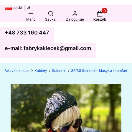
polski
zł
Produkty w koszy
Otwórz wyszukiwarkę
Menu
Szukaj
Zaloguj się
Koszyk
+48 733 160 447
e-mail: fabrykakiecek@gmail.com
Fabryka kiecek
Kobiety
Sukienki
36/38 Sukienki– klasyka i komfort