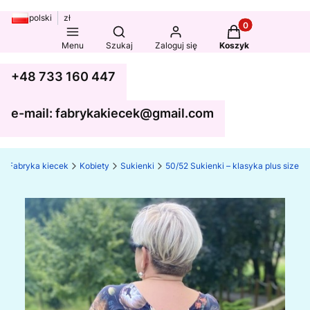
polski
zł
Produkty w koszy
Otwórz wyszukiwarkę
Menu
Szukaj
Zaloguj się
Koszyk
+48 733 160 447
e-mail: fabrykakiecek@gmail.com
Fabryka kiecek
Kobiety
Sukienki
50/52 Sukienki – klasyka plus size