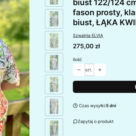
biust 122/124 cm
fason prosty, kl
biust, ŁĄKA KW
Szwalnia ELVIA
Cena
275,00 zł
Ilość
szt.
Czas wysyłki:
5 dni
Zapytaj o produkt