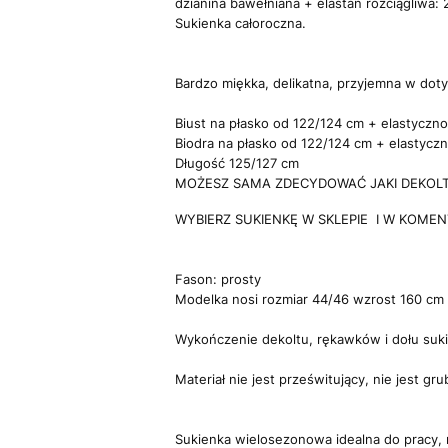
dzianina bawełniana + elastan rozciągliwa:
Sukienka całoroczna.
Bardzo miękka, delikatna, przyjemna w doty
Biust na płasko od 122/124 cm + elastyczno
Biodra na płasko od 122/124 cm + elastyczn
Długość 125/127 cm
MOŻESZ SAMA ZDECYDOWAĆ JAKI DEKOLT 
WYBIERZ SUKIENKĘ W SKLEPIE I W KOMENTA
Fason: prosty
Modelka nosi rozmiar 44/46 wzrost 160 cm
Wykończenie dekoltu, rękawków i dołu suk
Materiał nie jest prześwitujący, nie jest grub
Sukienka wielosezonowa idealna do pracy, 