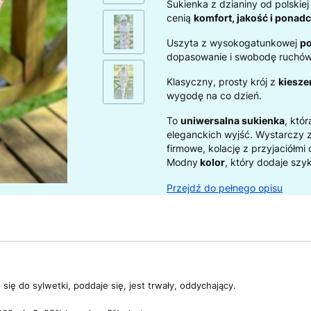
Sukienka z dzianiny od polskiej
cenią
komfort, jakość i ponad
Uszyta z wysokogatunkowej
po
dopasowanie i swobodę ruchów
Klasyczny, prosty krój z
kiesze
wygodę na co dzień.
To
uniwersalna sukienka
, któ
eleganckich wyjść. Wystarczy z
firmowe, kolację z przyjaciółmi
Modny
kolor
, który dodaje szyk
Przejdź do pełnego opisu
się do sylwetki, poddaje się, jest trwały, oddychający.