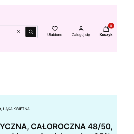
Produkty w kos
Wyczyść
Szukaj
Ulubione
Zaloguj się
Koszyk
ust, ŁĄKA KWIETNA
TYCZNA, CAŁOROCZNA 48/50,