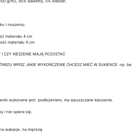
 200 g/m2, 95% bawełny, 5% elastan.
ku i noszeniu.
ść materiału 4 cm
ość materiału 4 cm
I CZY KIESZENIE MAJĄ POZOSTAĆ
RZU WPISZ JAKIE WYKOŃCZENIE CHCESZ MIEĆ W SUKIENCE: np: bez kie
ienki wykonane jest podłożeniem, ma wpuszczane kieszenie.
y i nie spiera się.
na wakacje, na imprezę.