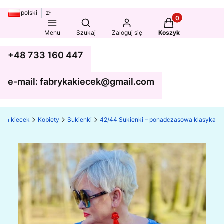
polski
zł
Produkty w koszy
Otwórz wyszukiwarkę
Menu
Szukaj
Zaloguj się
Koszyk
+48 733 160 447
e-mail: fabrykakiecek@gmail.com
yka kiecek
Kobiety
Sukienki
42/44 Sukienki – ponadczasowa klasyka