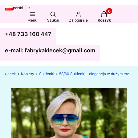
polski
zł
Produkty w koszy
Otwórz wyszukiwarkę
Menu
Szukaj
Zaloguj się
Koszyk
+48 733 160 447
e-mail: fabrykakiecek@gmail.com
ka kiecek
Kobiety
Sukienki
58/60 Sukienki – elegancja w dużym rozmiarze