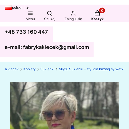
polski
zł
Produkty w koszy
Otwórz wyszukiwarkę
Menu
Szukaj
Zaloguj się
Koszyk
+48 733 160 447
e-mail: fabrykakiecek@gmail.com
ryka kiecek
Kobiety
Sukienki
56/58 Sukienki – styl dla każdej sylwetki