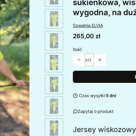
sukienkowa, wis
wygodna, na du
Szwalnia ELVIA
Cena
265,00 zł
Ilość
szt.
Czas wysyłki:
5 dni
Zapytaj o produkt
Jersey wiskozowy 