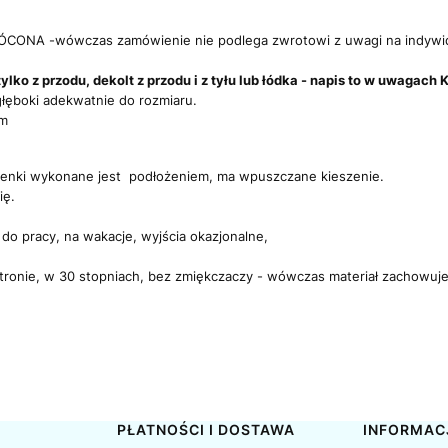
ONA -wówczas zamówienie nie podlega zwrotowi z uwagi na indywi
ylko z przodu, dekolt z przodu i z tyłu lub łódka - napis to w uwaga
łęboki adekwatnie do rozmiaru.
cm
ienki wykonane jest podłożeniem, ma wpuszczane kieszenie.
ię.
 do pracy, na wakacje, wyjścia okazjonalne,
stronie, w 30 stopniach, bez zmiękczaczy - wówczas materiał zachowuje g
PŁATNOŚCI I DOSTAWA
INFORMAC