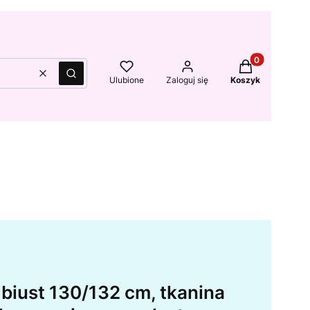
Produkty w kos
Wyczyść
Szukaj
Ulubione
Zaloguj się
Koszyk
biust 130/132 cm, tkanina