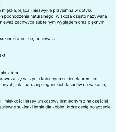
u
 miękka, lejąca i niezwykle przyjemna w dotyku
en pochodzenia naturalnego. Wiskoza często nazywana
ponieważ zachwyca subtelnym wyglądem oraz pięknym
 sukienki damskie, ponieważ:
ekt,
nia latem.
prawdza się w szyciu kobiecych sukienek premium —
nnych, jak i bardziej eleganckich fasonów na wakacje,
ci i miękkości jersey wiskozowy jest jednym z najczęściej
iewne sukienki letnie dla kobiet, które cenią połączenie
.