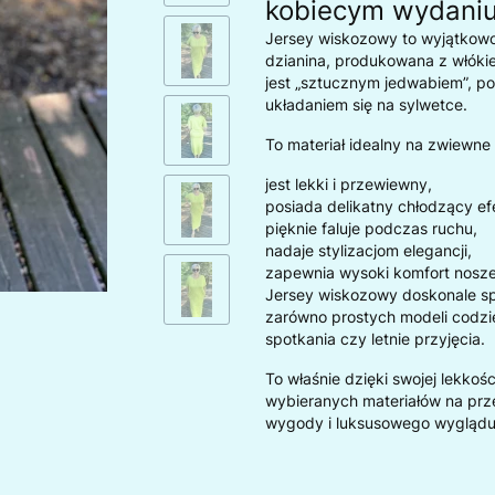
kobiecym wydani
Jersey wiskozowy to wyjątkowo
dzianina, produkowana z włóki
jest „sztucznym jedwabiem”, 
układaniem się na sylwetce.
To materiał idealny na zwiewne
jest lekki i przewiewny,
posiada delikatny chłodzący ef
pięknie faluje podczas ruchu,
nadaje stylizacjom elegancji,
zapewnia wysoki komfort nosze
Jersey wiskozowy doskonale s
zarówno prostych modeli codzie
spotkania czy letnie przyjęcia.
To właśnie dzięki swojej lekkoś
wybieranych materiałów na przew
wygody i luksusowego wyglądu