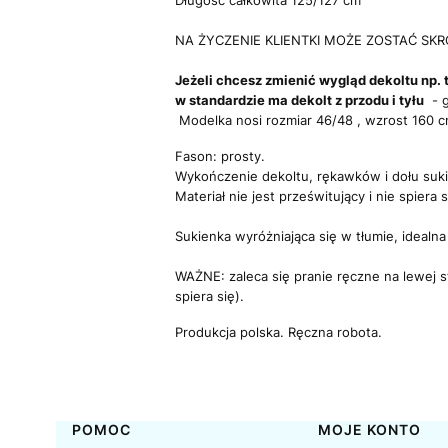
Długość całkowita 125/127 cm
NA ŻYCZENIE KLIENTKI MOŻE ZOSTAĆ SKRÓC
Jeżeli chcesz zmienić wygląd dekoltu np. t
w standardzie ma dekolt z przodu i tyłu
- g
Modelka nosi rozmiar 46/48 , wzrost 160 
Fason: prosty.
Wykończenie dekoltu, rękawków i dołu suk
Materiał nie jest prześwitujący i nie spiera s
Sukienka wyróżniająca się w tłumie, idealna
WAŻNE:
zaleca się pranie ręczne na lewej 
spiera się).
Produkcja polska.
Ręczna robota.
Linki w stopce
POMOC
MOJE KONTO