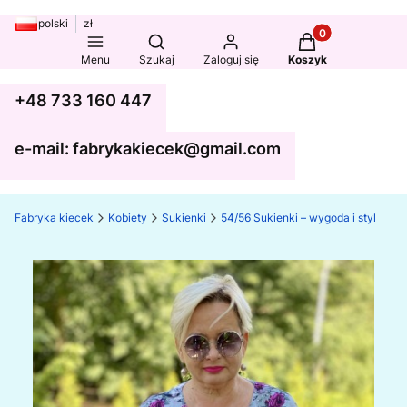
polski
zł
Produkty w koszy
Otwórz wyszukiwarkę
Menu
Szukaj
Zaloguj się
Koszyk
+48 733 160 447
e-mail: fabrykakiecek@gmail.com
Fabryka kiecek
Kobiety
Sukienki
54/56 Sukienki – wygoda i styl