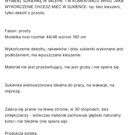
WYBIERZ SUKIENKĘ W SKLEPIE I W KOMENTARZU WPISZ JAKIE
WYKOŃCZENIE CHCESZ MIEĆ W SUKIENCE: np: bez kieszeni,
tylko dekolt z przodu
Fason: prosty
Modelka nosi rozmiar 44/46 wzrost 160 cm
Wykończenie dekoltu, rękawków i dołu sukienki wykonane jest
podłożeniem, ma wpuszczane kieszenie.
Materiał nie jest prześwitujący, nie jest gruby i nie spiera się.
Sukienka wielosezonowa idealna do pracy, na wakacje, na
imprezę.
Zaleca się pranie na lewej stronie, w 30 stopniach, bez
zmiękczaczy - wówczas materiał zachowuje głęboki naturalny
kolor i nie blednie (nie spiera się).
Produkcja polska.