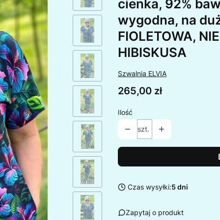
cienka, 92% bawe
wygodna, na duży
FIOLETOWA, NI
HIBISKUSA
Szwalnia ELVIA
Cena
265,00 zł
Ilość
szt.
Czas wysyłki:
5 dni
Zapytaj o produkt