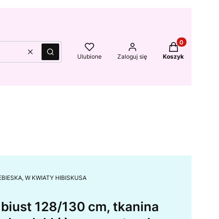
Produkty w kos
Wyczyść
Szukaj
Ulubione
Zaloguj się
Koszyk
, NIEBIESKA, W KWIATY HIBISKUSA
biust 128/130 cm, tkanina