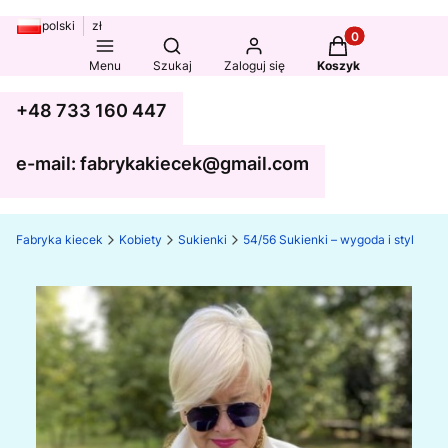
polski
zł
Produkty w koszy
Otwórz wyszukiwarkę
Menu
Szukaj
Zaloguj się
Koszyk
+48 733 160 447
e-mail: fabrykakiecek@gmail.com
Fabryka kiecek
Kobiety
Sukienki
54/56 Sukienki – wygoda i styl