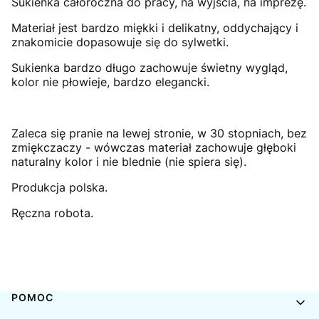
Sukienka całoroczna do pracy, na wyjścia, na imprezę.
Materiał jest bardzo miękki i delikatny, oddychający i
znakomicie dopasowuje się do sylwetki.
Sukienka bardzo długo zachowuje świetny wygląd,
kolor nie płowieje, bardzo elegancki.
Zaleca się pranie na lewej stronie, w 30 stopniach, bez
zmiękczaczy - wówczas materiał zachowuje głęboki
naturalny kolor i nie blednie (nie spiera się).
Produkcja polska.
Ręczna robota.
Linki w stopce
POMOC