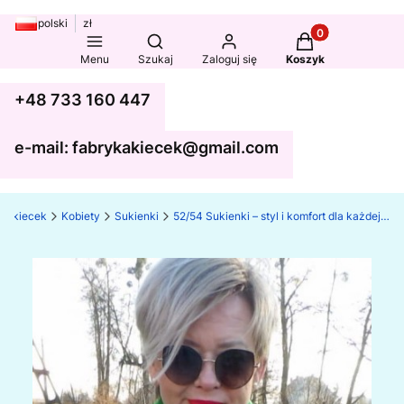
polski
zł
Produkty w koszy
Otwórz wyszukiwarkę
Menu
Szukaj
Zaloguj się
Koszyk
+48 733 160 447
e-mail: fabrykakiecek@gmail.com
ka kiecek
Kobiety
Sukienki
52/54 Sukienki – styl i komfort dla każdej sylwetki